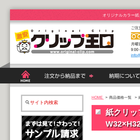
オリジナルカラー紙
ご注
月曜
9:0
info@
HOME
>
商品価格一覧
紙
サイト内検索
紙クリッ
W32×H3