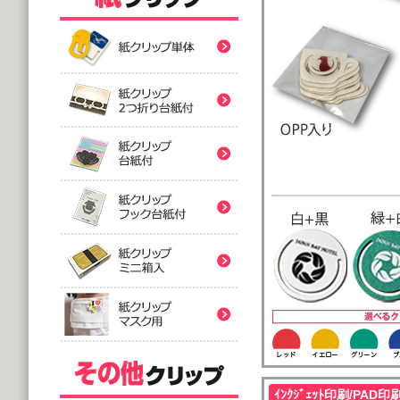
紙クリップ印刷なし形
紙クリップ印刷なし形
紙クリップ印刷なし形
バラタイプ
紙クリップ印刷なし形
@12.64～
(10,000個 1個あたり)
2つ折台紙付タイプ
紙クリップ印刷有
紙クリップ印刷なし形
@52.40～
(5,000個 1個あたり)
台紙付タイプ
紙クリップ印刷-マス
@48.74～
紙クリップ印刷有
(5,000個 1個あたり)
フック台紙付タイプ
@55.92～
(5,000個 1個あたり)
印刷付きタイプ
ミニ箱タイプ
紙クリップ印刷有
アクリルクリップ印刷
@32.52～
@122.58～
ｲﾝｸｼﾞｪｯﾄ印刷/PAD印