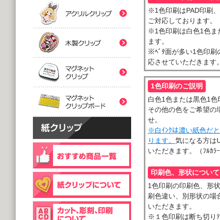
(5,000個 1個あたり)
(5,000個 1個あたり)
※1色印刷はPAD印刷、ﾌﾙ
紙クリップマスク用
木製クリップ印刷
ご対応しております。
2つ折台紙付タイプ
２ツ折台紙付
※1色印刷は白色1色ま
@80.96～
@80.96～
(5,000個 1個あたり)
ます。
(5,000個 1個あたり)
マグネットクリップ
※ﾍﾞﾀ面が多い1色印刷の
応させていただきます。(
フック台紙付タイプ
片面タイプ
マグネットクリップボ
@66.30～
@89.60～
1色印刷のご説明
(5,000個 1個あたり)
(1,000個 1個あたり)
白色1色または黒色1色
片面印刷タイプ
その他の色をご希望の
@54.00～
せ。
(1,000個 1個あたり)
※白ｲﾝｸは濃い紙色だ
個包装(OPP入)タイプ
木製クリップ彫刻
ります。
気になる方はU
@121.00～
いただきます。（ﾌﾙｶ
(1,000個 1個あたり)
個包装(OPP入)タイプ
台紙付片面タイプ
印刷色、形状について
@164.90～
@129.70～
(5,000個 1個あたり)
1色印刷の印刷色、形
(1,000個 1個あたり)
刷色違い、別形状の場合
いただきます。
※１色印刷は断ち切りﾃ