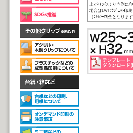
片面彫刻タイプ
上がりﾗｲﾝより内側に
@59.40～
場合はUVｲﾝｸｼﾞｪｯ
(1,000個 1個あたり)
（ﾌﾙｶﾗｰ料金となりま
スタンドクリップ
スタンドクリップ
@111.20～
(1,000個 1個あたり)