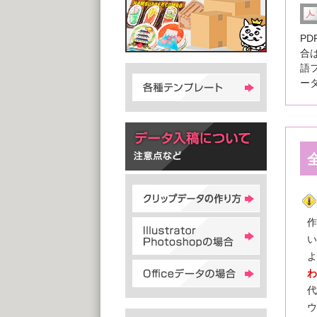
P
合
語
ー
作
い
よ
わ
代
ウ