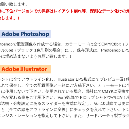
お願い致します。
特に下位バージョンでの保存はレイアウト崩れ等、深刻なデータ化けの
致します。）
hotoshopで配置画像を作成する場合、カラーモードは全てCMYK:8bi
ル:8bit（ブラック 1色印刷の場合）にし、保存形式は、Photoshop 
ルは埋め込まないようお願い致します。)
ントは全てアウトライン化し、Illustrator EPS形式にてプレビュ
入れて保存し、全ての配置画像と一緒にご入稿下さい。カラーモードは全
）は使用しないで下さい。使用されている場合、弊社にてCMYKに変換
と色が変わる事をご了承下さい。Ver.9以降でドロップシャドウやぼか
の透明・分割設定にあるスライダーを右端に設定し、Ver.10以降では
］と［全ての線をアウトラインに変換］にチェックを入れて下さい。ト
はレジストレーションを指定して下さい。また、サードパーティ製プラ
。