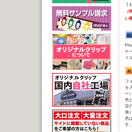
う
（
い
P
ケー
イ
フォ
を
ー
色
定
換
色
す