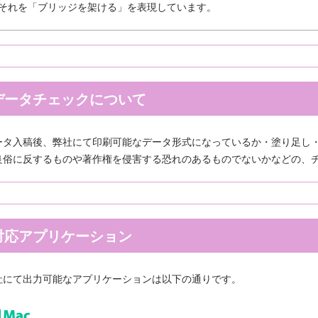
彫刻タイプ
台紙付タイプ
それを「ブリッジを架ける」を表現しています。
59.40～
@72.60～
00個 1個あたり)
(1,000個 1個あたり)
ドクリップ
データチェックについて
ータ入稿後、弊社にて印刷可能なデータ形式になっているか・塗り足し
良俗に反するものや著作権を侵害する恐れのあるものでないかなどの、
ンドクリップ
11.20～
00個 1個あたり)
対応アプリケーション
社にて出力可能なアプリケーションは以下の通りです。