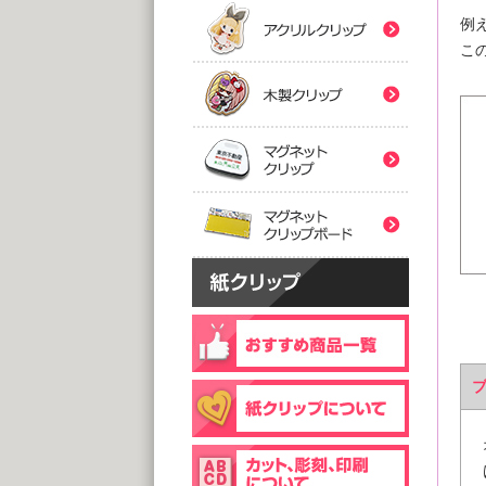
(5,0
(5,0
例
紙クリ
木製ク
2つ折
こ
２
@
@
(5,0
(5,0
マグネ
フック
片
マグネ
@
@
(5,0
(1,0
片面
@
(1,0
個包装(
木製ク
@1
(1,0
個包装(
台紙
@1
@1
(5,0
(1,0