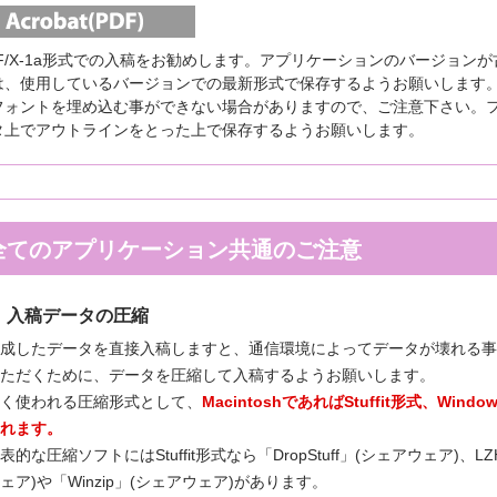
DF/X-1a形式での入稿をお勧めします。アプリケーションのバージョンが古
は、使用しているバージョンでの最新形式で保存するようお願いします。た
フォントを埋め込む事ができない場合がありますので、ご注意下さい。フ
タ上でアウトラインをとった上で保存するようお願いします。
全てのアプリケーション共通のご注意
入稿データの圧縮
成したデータを直接入稿しますと、通信環境によってデータが壊れる事
ただくために、データを圧縮して入稿するようお願いします。
く使われる圧縮形式として、
MacintoshであればStuffit形式、Wi
れます。
表的な圧縮ソフトにはStuffit形式なら「DropStuff」(シェアウェア)、L
ェア)や「Winzip」(シェアウェア)があります。