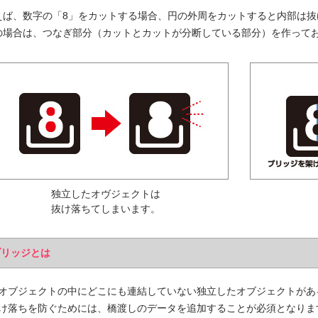
00個 1個あたり)
00個 1個あたり)
えば、数字の「8」をカットする場合、円の外周をカットすると内部は抜
ップマスク用
リップ印刷
台紙付タイプ
の場合は、つなぎ部分（カットとカットが分断している部分）を作って
ツ折台紙付
80.96～
80.96～
00個 1個あたり)
00個 1個あたり)
ットクリップ
台紙付タイプ
面タイプ
両面タイプ
ットクリップボード
66.30～
89.60～
@170.70～
00個 1個あたり)
00個 1個あたり)
(1,000個 1個あたり)
印刷タイプ
台紙付タイプ
54.00～
@67.00～
00個 1個あたり)
(1,000個 1個あたり)
独立したオヴジェクトは
OPP入)タイプ
台紙付タイプ
リップ彫刻
21.00～
@131.40～
抜け落ちてしまいます。
00個 1個あたり)
(1,000個 1個あたり)
OPP入)タイプ
付片面タイプ
64.90～
ブリッジとは
29.70～
00個 1個あたり)
00個 1個あたり)
オブジェクトの中にどこにも連結していない独立したオブジェクトがあ
け落ちを防ぐためには、橋渡しのデータを追加することが必須となりま