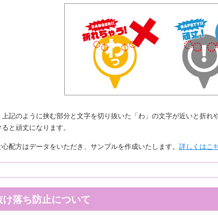
ップ印刷なし形状カット
ップ印刷なし形状カット
ップ印刷なし形状カット
ラタイプ
個包装(OPP入)タイプ
ップ印刷なし形状カット
12.64～
@26.36～
00個 1個あたり)
(5,000個 1個あたり)
）上記のように挟む部分と文字を切り抜いた「わ」の文字が近いと折れ
台紙付タイプ
2つ折クラフト
ップ印刷有
ップ印刷なし形状カット
52.40～
台紙付タイプ
けると頑丈になります。
00個 1個あたり)
@55.24～
(5,000個 1個あたり)
紙付タイプ
クラフト台紙付きタイプ
ご心配方はデータをいただき、サンプルを作成いたします。
詳しくはこ
ップ印刷-マスク用
48.74～
@52.22～
ップ印刷有
00個 1個あたり)
(5,000個 1個あたり)
台紙付タイプ
55.92～
00個 1個あたり)
抜け落ち防止について
付きタイプ
ニ箱タイプ
ップ印刷有
ルクリップ印刷有
32.52～
22.58～