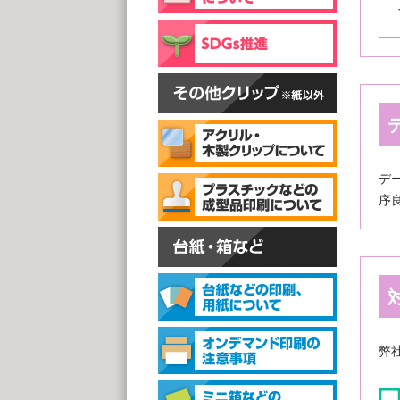
片面
@
(1,0
スタン
デ
序
スタ
@1
(1,0
弊