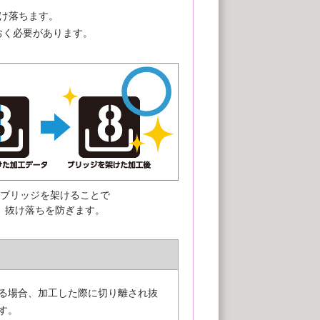
け落ちます。
おく必要があります。
ブリッジを架けることで
抜け落ちを防ぎます。
る場合、加工した際に切り離され抜
す。