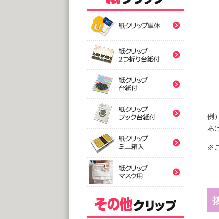
紙クリ
紙クリ
紙クリ
バ
紙クリ
@
(10,0
例
2つ折
紙クリ
紙クリ
@
あ
(5,0
台
※
紙クリ
@
紙クリ
(5,0
フック
@
(5,0
印刷
ミ
紙クリ
アクリ
@
@1