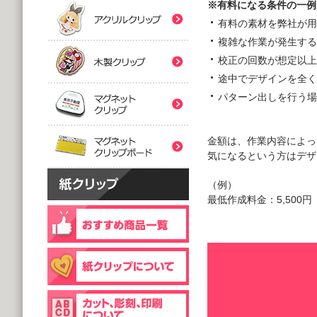
(5,000個 1個あたり)
※有料になる条件の一例
(5,000個 1個あたり)
紙クリップマスク用
有料の素材を弊社が用
木製クリップ印刷
2つ折台紙付タイプ
２ツ折台紙付
複雑な作業が発生する
@80.96～
@80.96～
(5,000個 1個あたり)
(5,000個 1個あたり)
校正の回数が想定以上
マグネットクリップ
途中でデザインを全く
パターン出しを行う場
フック台紙付タイプ
片面タイプ
マグネットクリップボ
@66.30～
@89.60～
(5,000個 1個あたり)
(1,000個 1個あたり)
金額は、作業内容によっ
片面印刷タイプ
気になるという方はデザ
@54.00～
(1,000個 1個あたり)
（例）
個包装(OPP入)タイプ
木製クリップ彫刻
最低作成料金：5,500
@121.00～
(1,000個 1個あたり)
個包装(OPP入)タイプ
台紙付片面タイプ
@164.90～
@129.70～
(5,000個 1個あたり)
(1,000個 1個あたり)