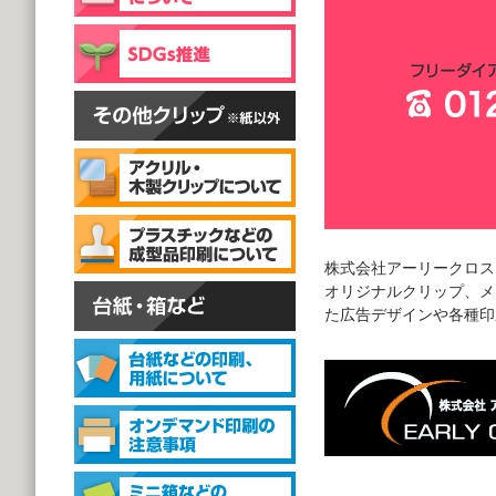
片面彫刻タイプ
@59.40～
(1,000個 1個あたり)
スタンドクリップ
スタンドクリップ
株式会社アーリークロス
@111.20～
オリジナルクリップ、メ
(1,000個 1個あたり)
た広告デザインや各種印