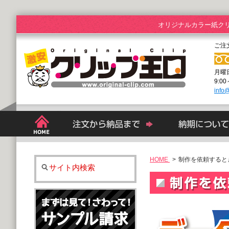
オリジナルカラー紙ク
ご注
月曜
9:0
info@
HOME
>
制作を依頼すると
サイト内検索