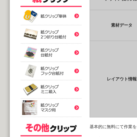
紙クリップ印刷なし形
紙クリップ印刷なし形
素材データ
紙クリップ印刷なし形
バラタイプ
紙クリップ印刷なし形
@12.64～
(10,000個 1個あたり)
2つ折台紙付タイプ
紙クリップ印刷有
紙クリップ印刷なし形
@52.40～
レイアウト情報
(5,000個 1個あたり)
台紙付タイプ
紙クリップ印刷-マス
@48.74～
紙クリップ印刷有
(5,000個 1個あたり)
フック台紙付タイプ
@55.92～
(5,000個 1個あたり)
基本的に無料にて作業を
印刷付きタイプ
ミニ箱タイプ
紙クリップ印刷有
アクリルクリップ印刷
@32.52～
@122.58～