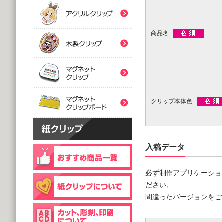
(5,000個 1個あたり)
(5,000個 1個あたり)
紙クリップマスク用
木製クリップ印刷
2つ折台紙付タイプ
２ツ折台紙付
@80.96～
@80.96～
商品名
(5,000個 1個あたり)
(5,000個 1個あたり)
マグネットクリップ
フック台紙付タイプ
片面タイプ
マグネットクリップボ
@66.30～
@89.60～
(5,000個 1個あたり)
(1,000個 1個あたり)
クリップ本体色
片面印刷タイプ
@54.00～
(1,000個 1個あたり)
個包装(OPP入)タイプ
木製クリップ彫刻
@121.00～
入稿データ
(1,000個 1個あたり)
個包装(OPP入)タイプ
台紙付片面タイプ
必ず制作アプリケーショ
@164.90～
@129.70～
(5,000個 1個あたり)
ださい。
(1,000個 1個あたり)
間違ったバージョンをご