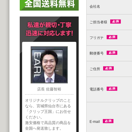
会社名
ご担当者様
フリガナ
郵便番号
ご住所
店長 佐藤智裕
電話番号
オリジナルクリップのこと
なら、宮城県仙台市にある
「クリップ王国」にお任せ
ください。
E-mail
激安価格で高品質の商品を
全国へ発送致します。