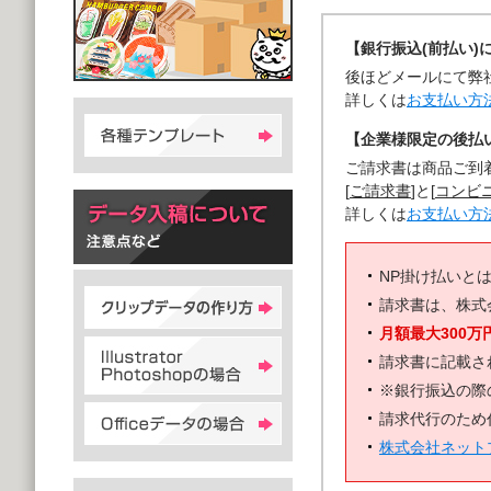
【銀行振込(前払い)
後ほどメールにて弊
詳しくは
お支払い方
【企業様限定の後払い
ご請求書は商品ご到
[
ご請求書
]と[
コンビ
詳しくは
お支払い方
NP掛け払いと
請求書は、株式
月額最大300万
請求書に記載さ
※銀行振込の際
請求代行のため
株式会社ネット