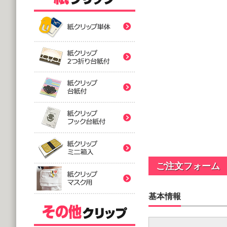
紙クリップ印刷なし形
紙クリップ印刷なし形
紙クリップ印刷なし形
バラタイプ
紙クリップ印刷なし形
@12.64～
(10,000個 1個あたり)
2つ折台紙付タイプ
紙クリップ印刷有
紙クリップ印刷なし形
@52.40～
(5,000個 1個あたり)
台紙付タイプ
紙クリップ印刷-マス
@48.74～
紙クリップ印刷有
ご注文フォーム
(5,000個 1個あたり)
フック台紙付タイプ
@55.92～
基本情報
(5,000個 1個あたり)
印刷付きタイプ
ミニ箱タイプ
紙クリップ印刷有
アクリルクリップ印刷
@32.52～
@122.58～