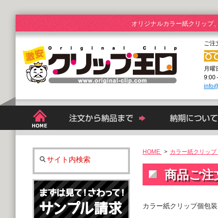
オリジナルカラー紙クリップ
ご注
月曜
9:0
info@
HOME
>
カラー紙クリップ 
サイト内検索
商品ご注
カラー紙クリップ個包装