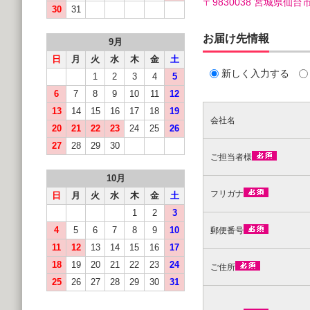
〒9830038 宮城県
30
31
お届け先情報
9月
日
月
火
水
木
金
土
新しく入力する
1
2
3
4
5
6
7
8
9
10
11
12
13
14
15
16
17
18
19
会社名
20
21
22
23
24
25
26
27
28
29
30
ご担当者様
10月
フリガナ
日
月
火
水
木
金
土
1
2
3
4
5
6
7
8
9
10
郵便番号
11
12
13
14
15
16
17
18
19
20
21
22
23
24
ご住所
25
26
27
28
29
30
31