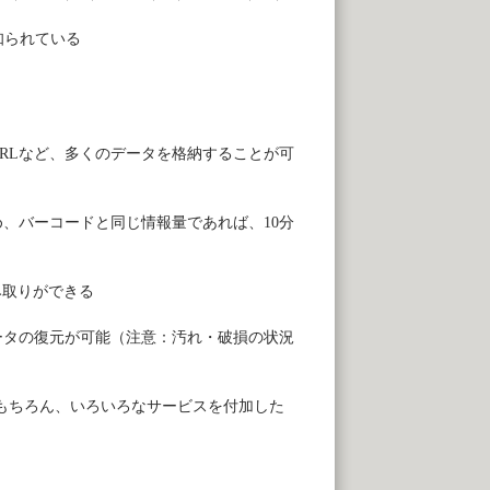
知られている
RL
など、多くのデータを格納することが可
め、バーコードと同じ情報量であれば、
10
分
み取りができる
ータの復元が可能（注意：汚れ・破損の状況
もちろん、いろいろなサービスを付加した