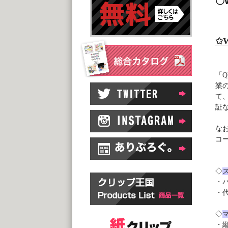
〇
✩
「
Q
業
て
証
な
コ
◇
・
・
◇
・