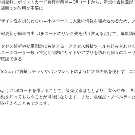
彫刻タイプ
台紙付タイプ
会員登録、ポイントカード発行が簡単→
QR
コードから、新規の会員登録
59.40～
@72.60～
、店頭での説明が不要に
00個 1個あたり)
(1,000個 1個あたり)
ドクリップ
デザイン性を損なわない→小スペースに大量の情報を埋め込めるため、
情報更新が簡単自由→
QR
コードのリンク先を貼り変えるだけで、最新情
アクセス解析や効果測定にも使える→アクセス解析ツールを組み合わせ
ユニークユーザー数（特定期間内にサイトやアプリを訪れた個々のユー
が確認できる
「
SDGs
」に貢献→チラシやパンフレットのように大量の紙を使わず、エ
ンドクリップ
11.20～
00個 1個あたり)
のように
QR
コードを用いることで、販売促進はもとより、宣伝や
PR
、各
活動を知ってもらうことが可能になります。また、販促品・ノベルティ
用を抑えることもできます。