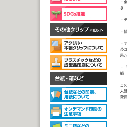
片面
・
@
き
(1,0
スタン
・
・
・
帯
果
・
スタ
@1
能
(1,0
こ
人
費