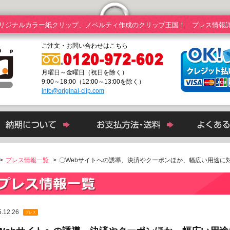
リジナルカラー紙クリップ、ノベルティ作成のクリップ王国！ プレス情報
ご注文・お問い合わせはこちら
月曜日～金曜日（祝日を除く）
9:00～18:00（12:00～13:00を除く）
info@original-clip.com
>
プレス情報一覧
>
〇Webサイトへの誘導、決済やクーポンほか、幅広い用途に
.12.26
プレス