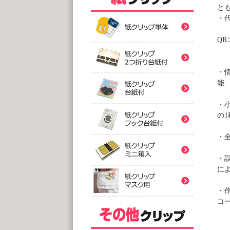
紙クリ
と
・
紙クリ
QR
紙クリ
・
能
バ
紙クリ
@
・
(10,0
の
1
2つ折
紙クリ
紙クリ
@
・
(5,0
台
紙クリ
・
@
紙クリ
に
(5,0
フック
・
@
コ
(5,0
印刷
ミ
紙クリ
アクリ
@
@1