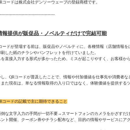
00個 1個あたり)
00個 1個あたり)
R
コードは株式会社デンソーウェーブの登録商標です。
ップマスク用
リップ印刷
台紙付タイプ
ツ折台紙付
--------------------------------------
80.96～
80.96～
00個 1個あたり)
00個 1個あたり)
ットクリップ
情報提供が販促品・ノベルティだけで完結可能
台紙付タイプ
面タイプ
両面タイプ
ットクリップボード
コードが登場する前は、販促品やノベルティに、各種情報（店舗情報を
66.30～
89.60～
@170.70～
印刷した紙のチラシやパンフレットを付けていました。
00個 1個あたり)
00個 1個あたり)
(1,000個 1個あたり)
L
を直接入力する形式が多かったため、ミスが起こりやすく、お客様か
印刷タイプ
台紙付タイプ
。
54.00～
@67.00～
00個 1個あたり)
(1,000個 1個あたり)
かし、
QR
コードが普及したことで、情報や付加価値を仕事先や消費者な
OPP入)タイプ
台紙付タイプ
リップ彫刻
。また現在は、単なる情報取得の入り口ではなく、体験価値を提供する
21.00～
@131.40～
00個 1個あたり)
(1,000個 1個あたり)
OPP入)タイプ
付片面タイプ
R
コードの記載で主に期待できること
64.90～
29.70～
00個 1個あたり)
00個 1個あたり)
面倒な文字入力の手間が一切不要→スマートフォンのカメラをかざすだ
ベント開催、クーポン券やチラシ配布など、目的の情報やサービスにア