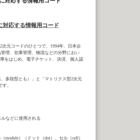
途に対応する情報用コード
に対応する情報用コード
2
次元コードのひとつで、
1994
年、日本企
品管理、在庫管理、物流などの分野におい
導をはじめ、電子チケット、決済、個人認
系、多段型とも）」と「マトリクス型
2
次元
です。
ベルなどに使用される
ル（
module
）（ドット（
dot
）、セル（
cell
）