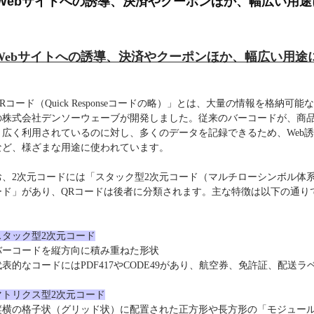
Webサイトへの誘導、決済やクーポンほか、幅広い用
Web
サイトへの誘導、決済やクーポンほか、幅広い用途
R
コード（
Quick Response
コードの略）」とは、大量の情報を格納可能な
の株式会社デンソーウェーブが開発しました。従来のバーコードが、商
、広く利用されているのに対し、多くのデータを記録できるため、
Web
誘
など、様ざまな用途に使われています。
お、
2
次元コードには「スタック型
2
次元コード（マルチローシンボル体
ード」があり、
QR
コードは後者に分類されます。主な特徴は以下の通り
スタック型
2
次元コード
バーコードを縦方向に積み重ねた形状
代表的なコードには
PDF417
や
CODE49
があり、航空券、免許証、配送ラ
マトリクス型
2
次元コード
縦横の格子状（グリッド状）に配置された正方形や長方形の「モジュー