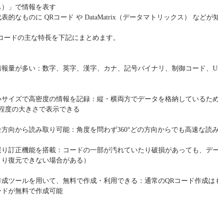
ップ印刷なし形状カット
も）」で情報を表す
代表的なものに
QR
コード や
DataMatrix
（データマトリックス） などが
ップ印刷なし形状カット
コードの主な特長を下記にまとめます。
ップ印刷なし形状カット
情報量が多い：数字、英字、漢字、カナ、記号バイナリ、制御コード、
U
ラタイプ
個包装(OPP入)タイプ
ップ印刷なし形状カット
12.64～
@26.36～
小サイズで高密度の情報を記録：縦・横両方でデータを格納しているた
00個 1個あたり)
(5,000個 1個あたり)
程度の大きさで表示できる
台紙付タイプ
2つ折クラフト
ップ印刷有
ップ印刷なし形状カット
52.40～
台紙付タイプ
全方向から読み取り可能：角度を問わず
360
°どの方向からでも高速な読
00個 1個あたり)
@55.24～
(5,000個 1個あたり)
紙付タイプ
クラフト台紙付きタイプ
ップ印刷-マスク用
誤り訂正機能を搭載：コードの一部が汚れていたり破損があっても、デ
48.74～
@52.22～
ップ印刷有
より復元できない場合がある）
00個 1個あたり)
(5,000個 1個あたり)
台紙付タイプ
作成ツールを用いて、無料で作成・利用できる：通常の
QR
コード作成は
55.92～
ードが無料で作成可能
00個 1個あたり)
付きタイプ
ニ箱タイプ
ップ印刷有
ルクリップ印刷有
32.52～
22.58～