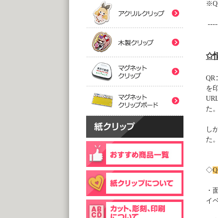
(5,0
(5,0
※
Q
紙クリ
木製ク
2つ折
２
----
@
@
(5,0
(5,0
マグネ
✩
フック
片
マグネ
QR
@
@
を
(5,0
(1,0
UR
片面
た
@
(1,0
し
個包装(
木製ク
た
@1
(1,0
個包装(
台紙
◇
Q
@1
@1
(5,0
(1,0
・
イ