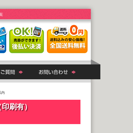
覧
m以内
（印刷有）