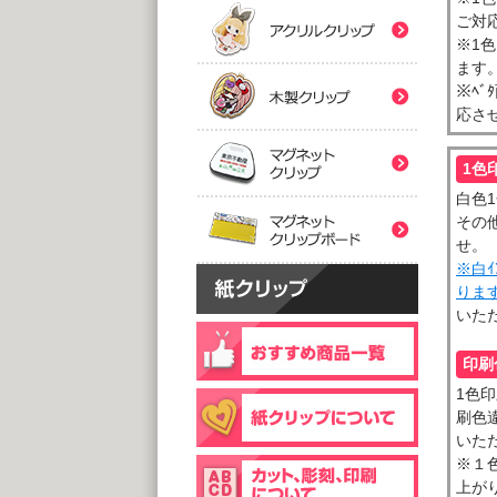
(5,0
(5,0
ご対
紙クリ
木製ク
※1
2つ折
２
ます
@
@
※ﾍﾞ
(5,0
(5,0
マグネ
応させ
フック
1色
片
マグネ
@
@
白色
(5,0
(1,0
その
片面
せ。
@
※白
(1,0
りま
個包装(
木製ク
いただ
@1
(1,0
印刷
個包装(
台紙
@1
1色
@1
(5,0
刷色
(1,0
いた
※１
上が