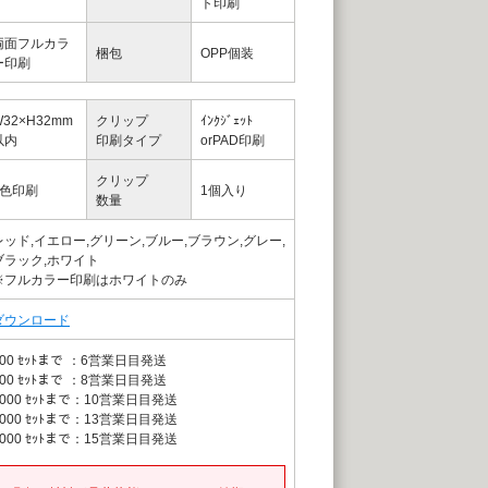
ト印刷
両面フルカラ
梱包
OPP個装
ー印刷
W32×H32mm
クリップ
ｲﾝｸｼﾞｪｯﾄ
以内
印刷タイプ
orPAD印刷
クリップ
1色印刷
1個入り
数量
レッド,イエロー,グリーン,ブルー,ブラウン,グレー,
ブラック,ホワイト
※フルカラー印刷はホワイトのみ
ダウンロード
00 ｾｯﾄまで
：6営業日目発送
00 ｾｯﾄまで
：8営業日目発送
000 ｾｯﾄまで
：10営業日目発送
000 ｾｯﾄまで
：13営業日目発送
000 ｾｯﾄまで
：15営業日目発送