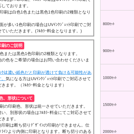
00個 1個あたり)
00個 1個あたり)
応しております。
ップマスク用
リップ印刷
色印刷は白色1色または黒色1色印刷の2種類となり
台紙付タイプ
ツ折台紙付
。
80.96～
80.96～
800ｾｯﾄ
ﾀ面が多い1色印刷の場合はUVｲﾝｸｼﾞｪｯﾄ印刷でご対
00個 1個あたり)
00個 1個あたり)
ットクリップ
ていただきます。(ﾌﾙｶﾗｰ料金となります。)
台紙付タイプ
印刷のご説明
面タイプ
両面タイプ
ットクリップボード
66.30～
900ｾｯﾄ
89.60～
@170.70～
1色または黒色1色印刷の2種類となります。
00個 1個あたり)
00個 1個あたり)
(1,000個 1個あたり)
他の色をご希望の場合はお問い合わせくださいま
印刷タイプ
台紙付タイプ
54.00～
@67.00～
ｲﾝｸは濃い紙色だと印刷が透けて負ける可能性があ
00個 1個あたり)
(1,000個 1個あたり)
1000ｾｯﾄ
す。
気になる方はUVｲﾝｸｼﾞｪｯﾄ印刷でご対応させて
OPP入)タイプ
台紙付タイプ
リップ彫刻
きます。（ﾌﾙｶﾗｰ料金となります）
21.00～
@131.40～
00個 1個あたり)
(1,000個 1個あたり)
色、形状について
OPP入)タイプ
付片面タイプ
1500ｾｯﾄ
64.90～
印刷の印刷色、形状は統一させていただきます。
29.70～
00個 1個あたり)
違い、別形状の場合はﾌﾙｶﾗｰ料金にてご対応させて
00個 1個あたり)
だきます。
色印刷は断ち切りﾃﾞｻﾞｲﾝの印刷ができません。仕
りﾗｲﾝより内側に印刷となります。断ち切りのある
2000ｾｯﾄ