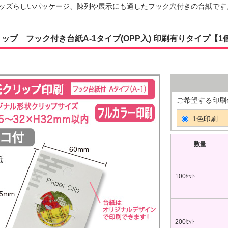
ッズらしいパッケージ、陳列や展示にも適したフック穴付きの台紙です
ップ フック付き台紙A-1タイプ(OPP入) 印刷有りタイプ【1
ご希望する印刷
1色印刷
数量
100ｾｯﾄ
200ｾｯﾄ