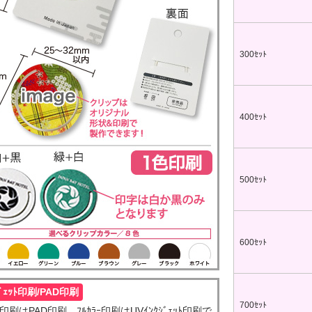
ップ印刷なし形状カット
ップ印刷なし形状カット
300ｾｯﾄ
ップ印刷なし形状カット
400ｾｯﾄ
ラタイプ
個包装(OPP入)タイプ
ップ印刷なし形状カット
12.64～
@26.36～
00個 1個あたり)
(5,000個 1個あたり)
台紙付タイプ
2つ折クラフト
ップ印刷有
ップ印刷なし形状カット
52.40～
台紙付タイプ
500ｾｯﾄ
00個 1個あたり)
@55.24～
(5,000個 1個あたり)
紙付タイプ
クラフト台紙付きタイプ
ップ印刷-マスク用
48.74～
@52.22～
ップ印刷有
00個 1個あたり)
(5,000個 1個あたり)
600ｾｯﾄ
台紙付タイプ
55.92～
00個 1個あたり)
付きタイプ
ｼﾞｪｯﾄ印刷/PAD印刷
ニ箱タイプ
ップ印刷有
ルクリップ印刷有
32.52～
22.58～
700ｾｯﾄ
印刷はPAD印刷、ﾌﾙｶﾗｰ印刷はUVｲﾝｸｼﾞｪｯﾄ印刷で