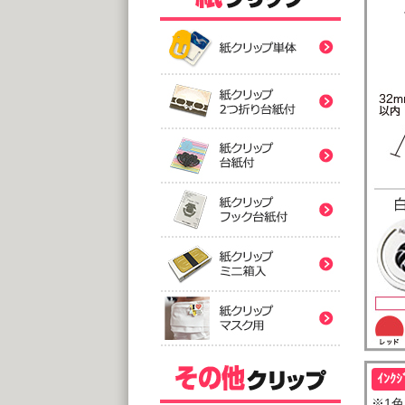
紙クリ
紙クリ
紙クリ
バ
紙クリ
@
(10,0
2つ折
紙クリ
紙クリ
@
(5,0
台
紙クリ
@
紙クリ
(5,0
フック
@
(5,0
印刷
ｲﾝｸ
ミ
紙クリ
アクリ
@
@1
※1色