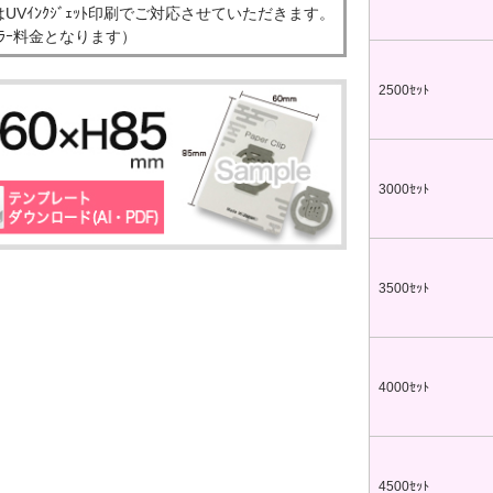
彫刻タイプ
台紙付タイプ
UVｲﾝｸｼﾞｪｯﾄ印刷でご対応させていただきます。
59.40～
@72.60～
ｶﾗｰ料金となります）
00個 1個あたり)
(1,000個 1個あたり)
ドクリップ
2500ｾｯﾄ
3000ｾｯﾄ
ンドクリップ
11.20～
3500ｾｯﾄ
00個 1個あたり)
4000ｾｯﾄ
4500ｾｯﾄ