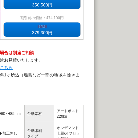
356,500
円
割引前の価格：474,100円
379,300
円
場合は別途ご相談
途お見積いたします。
こちら
料1ヶ所込（離島など一部の地域を除きま
アートポスト
W60×H85mm
台紙素材
220kg
オンデマンド
台紙印刷
PP加工無し
印刷/オフセッ
タイプ