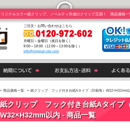
オリジナルカラー紙クリップ、ノベルティ作成のクリップ王国！ 商品価格一
ご注文・お問い合わせはこちら
月曜日～金曜日（祝日を除く）
9:00～18:00（12:00～13:00を除く）
info@original-clip.com
>
商品価格一覧
紙クリップ フック付き台紙Aタイプ（印刷有）W32×H32m
紙クリップ フック付き台紙Aタイプ
W32×H32mm以内 - 商品一覧