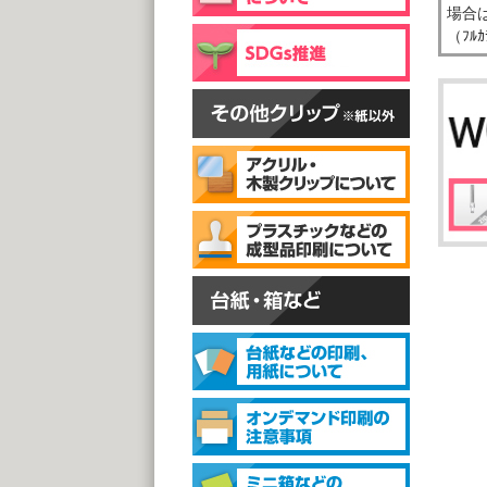
片面
場合は
@
（ﾌﾙ
(1,0
スタン
スタ
@1
(1,0