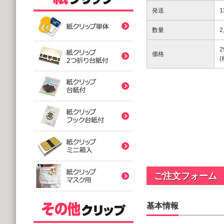
紙クリップ印刷なし形
発送
数量
2
紙クリップ印刷なし形
2
価格
紙クリップ印刷なし形
バラタイプ
紙クリップ印刷なし形
@12.64～
(10,000個 1個あたり)
2つ折台紙付タイプ
紙クリップ印刷有
紙クリップ印刷なし形
@52.40～
(5,000個 1個あたり)
台紙付タイプ
紙クリップ印刷-マス
@48.74～
紙クリップ印刷有
(5,000個 1個あたり)
ご注文フォーム
フック台紙付タイプ
@55.92～
(5,000個 1個あたり)
基本情報
印刷付きタイプ
ミニ箱タイプ
紙クリップ印刷有
アクリルクリップ印刷
@32.52～
@122.58～