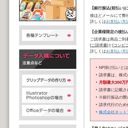
【銀行振込(前払い)
後ほどメールにて弊
詳しくは
お支払い方
【企業様限定の後払い
ご請求書は商品ご到
[
ご請求書
]と[
コンビ
詳しくは
お支払い方
NP掛け払いと
請求書は、株式
月額最大300万
請求書に記載さ
※銀行振込の際
請求代行のため
株式会社ネット