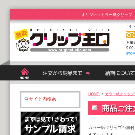
オリジナルカラー紙クリップ
ご注
月曜
9:0
info@
HOME
>
カラー紙クリップ 
サイト内検索
商品ご注
カラー紙クリップ台紙付
えております。