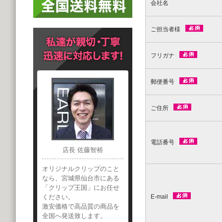
会社名
ご担当者様
フリガナ
郵便番号
ご住所
電話番号
店長 佐藤智裕
オリジナルクリップのこと
なら、宮城県仙台市にある
「クリップ王国」にお任せ
ください。
E-mail
激安価格で高品質の商品を
全国へ発送致します。