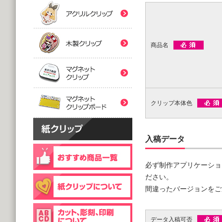
(5,000個 1個あたり)
(5,000個 1個あたり)
紙クリップマスク用
木製クリップ印刷
2つ折台紙付タイプ
２ツ折台紙付
@80.96～
@80.96～
(5,000個 1個あたり)
(5,000個 1個あたり)
商品名
マグネットクリップ
フック台紙付タイプ
片面タイプ
マグネットクリップボ
@66.30～
@89.60～
(5,000個 1個あたり)
(1,000個 1個あたり)
クリップ本体色
片面印刷タイプ
@54.00～
(1,000個 1個あたり)
個包装(OPP入)タイプ
木製クリップ彫刻
入稿データ
@121.00～
(1,000個 1個あたり)
必ず制作アプリケーショ
個包装(OPP入)タイプ
台紙付片面タイプ
@164.90～
ださい。
@129.70～
(5,000個 1個あたり)
間違ったバージョンをご
(1,000個 1個あたり)
データ入稿可否