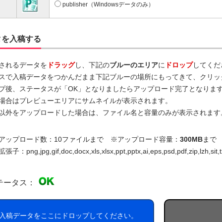
publisher（Windowsデータのみ）
タを入稿する
されるデータを
ドラッグ
し、下記の
ブルーのエリア
に
ドロップ
してくだ
スで入稿データをつかんだまま下記ブルーの場所にもってきて、クリッ
プ後、ステータスが「OK」となりましたらアップロード完了となりま
場合はプレビューエリアにサムネイルが表示されます。
以外をアップロードした場合は、ファイル名と容量のみが表示されます
アップロード数：10ファイルまで ※アップロード容量：
300MB
まで
：png,jpg,gif,doc,docx,xls,xlsx,ppt,pptx,ai,eps,psd,pdf,zip,lzh,sit,t
テータス：
入稿データをここにドロップしてください。