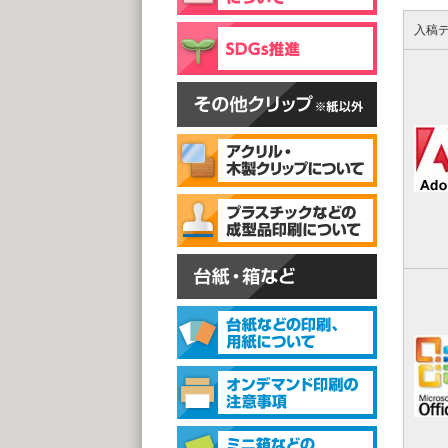
片面
@
入稿
(1,0
スタン
スタ
@1
(1,0