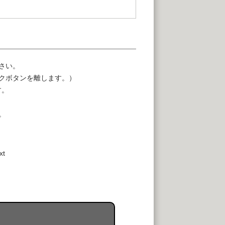
さい。
クボタンを離します。）
す。
。
xt