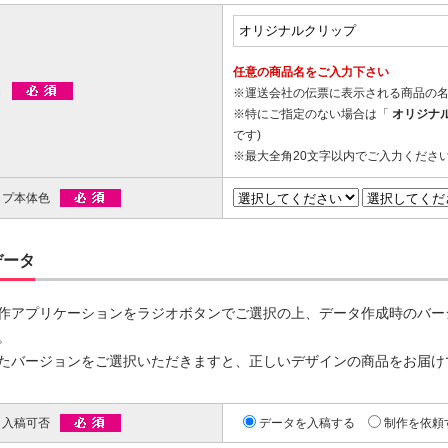
00個 1個あたり)
00個 1個あたり)
ップマスク用
リップ印刷
台紙付タイプ
ツ折台紙付
80.96～
80.96～
任意の商品名をご入力下さい
00個 1個あたり)
00個 1個あたり)
名
※運送会社の伝票に表示される商品の
ットクリップ
※特にご指定のない場合は「
オリジナ
です)
台紙付タイプ
面タイプ
両面タイプ
※最大全角20文字以内でご入力くださ
ットクリップボード
66.30～
89.60～
@170.70～
00個 1個あたり)
00個 1個あたり)
(1,000個 1個あたり)
ップ本体色
印刷タイプ
台紙付タイプ
54.00～
@67.00～
00個 1個あたり)
(1,000個 1個あたり)
データ
OPP入)タイプ
台紙付タイプ
リップ彫刻
21.00～
@131.40～
00個 1個あたり)
(1,000個 1個あたり)
作アプリケーションをラジオボタンでご選択の上、データ作成時のバー
OPP入)タイプ
。
付片面タイプ
64.90～
たバージョンをご選択いただきますと、正しいデザインの商品をお届け
29.70～
00個 1個あたり)
00個 1個あたり)
タ入稿可否
データを入稿する
制作を依頼