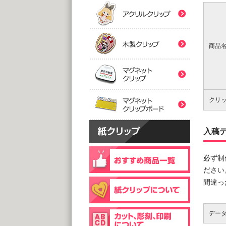
(5,0
(5,0
紙クリ
木製ク
2つ折
２
@
@
(5,0
(5,0
商品
マグネ
フック
片
マグネ
@
@
(5,0
(1,0
クリ
片面
@
(1,0
入稿
個包装(
木製ク
@1
(1,0
必ず制
個包装(
ださい
台紙
@1
間違っ
@1
(5,0
(1,0
デー