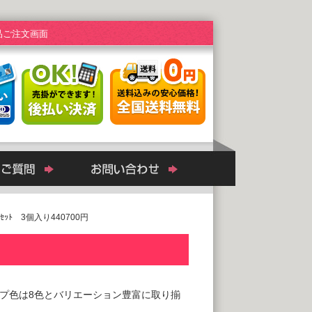
品ご注文画面
0ｾｯﾄ 3個入り440700円
プ色は8色とバリエーション豊富に取り揃