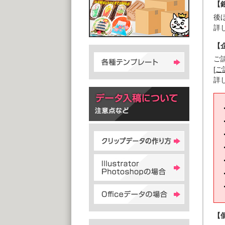
【
後
詳
【
ご
[
ご
詳
【