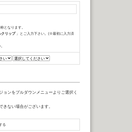
名称となります。
ルクリップ
」とご入力下さい。(※最初に入力済
い。
ジョンをプルダウンメニューよりご選択く
できない場合がございます。
する