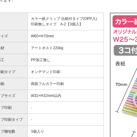
カラー紙クリップ 台紙付タイプ(OPP入)
印刷無しタイプ A-2【3個入】
サイズ
W60×H70mm
素材
アートポスト220kg
加工
PP加工無し
印刷タイプ
オンデマンド印刷
印刷
両面フルカラー印刷
ップサイズ
W32×H32mm以内
ップ印刷
-
ップ印刷タイプ
-
ップ梱包数
3個入り