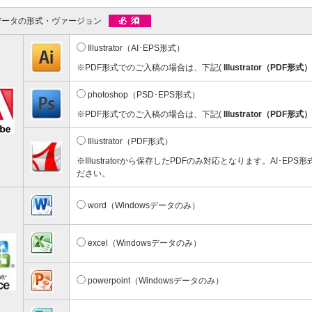
彫刻タイプ
台紙付タイプ
59.40～
@72.60～
データの形式・ヴァージョン
00個 1個あたり)
(1,000個 1個あたり)
ドクリップ
Illustrator（AI･EPS形式）
※PDF形式でのご入稿の場合は、下記(
Illustrator（PDF形式）
photoshop（PSD･EPS形式）
※PDF形式でのご入稿の場合は、下記(
Illustrator（PDF形式）
Illustrator（PDF形式）
※Illustratorから保存したPDFのみ対応となります。AI･EP
ンドクリップ
ださい。
11.20～
00個 1個あたり)
word（Windowsデータのみ）
excel（Windowsデータのみ）
powerpoint（Windowsデータのみ）