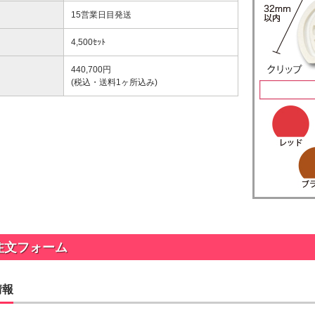
ップ印刷なし形状カット
15営業日目発送
4,500ｾｯﾄ
ップ印刷なし形状カット
440,700
円
(税込・送料1ヶ所込み)
ップ印刷なし形状カット
ラタイプ
個包装(OPP入)タイプ
ップ印刷なし形状カット
12.64～
@26.36～
00個 1個あたり)
(5,000個 1個あたり)
台紙付タイプ
2つ折クラフト
ップ印刷有
ップ印刷なし形状カット
52.40～
台紙付タイプ
00個 1個あたり)
@55.24～
(5,000個 1個あたり)
紙付タイプ
クラフト台紙付きタイプ
ップ印刷-マスク用
48.74～
@52.22～
ップ印刷有
00個 1個あたり)
(5,000個 1個あたり)
注文フォーム
台紙付タイプ
55.92～
00個 1個あたり)
情報
付きタイプ
ニ箱タイプ
ップ印刷有
ルクリップ印刷有
32.52～
22.58～