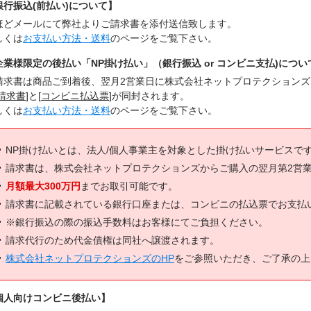
銀行振込(前払い)について】
ほどメールにて弊社よりご請求書を添付送信致します。
しくは
お支払い方法・送料
のページをご覧下さい。
企業様限定の後払い「NP掛け払い」（銀行振込 or コンビニ支払)につい
請求書は商品ご到着後、翌月2営業日に株式会社ネットプロテクション
請求書
]と[
コンビニ払込票
]が同封されます。
しくは
お支払い方法・送料
のページをご覧下さい。
NP掛け払いとは、法人/個人事業主を対象とした掛け払いサービスで
請求書は、株式会社ネットプロテクションズからご購入の翌月第2営
月額最大300万円
までお取引可能です。
請求書に記載されている銀行口座または、コンビニの払込票でお支払
※銀行振込の際の振込手数料はお客様にてご負担ください。
請求代行のため代金債権は同社へ譲渡されます。
株式会社ネットプロテクションズのHP
をご参照いただき、ご了承の上
個人向けコンビニ後払い】