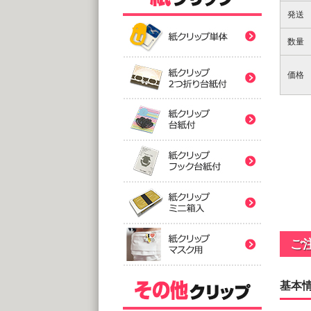
紙クリ
発送
数量
紙クリ
価格
紙クリ
バ
紙クリ
@
(10,0
2つ折
紙クリ
紙クリ
@
(5,0
台
紙クリ
@
紙クリ
(5,0
ご
フック
@
(5,0
基本
印刷
ミ
紙クリ
アクリ
@
@1