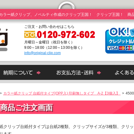
カラー紙クリップ、ノベルティ作成のクリップ王国！ クリップ王国！ 商
ご注文・お問い合わせはこちら
月曜日～金曜日（祝日を除く）
9:00～18:00（12:00～13:00を除く）
info@original-clip.com
>
カラー紙クリップ 台紙付タイプ(OPP入) 印刷無しタイプ A-2【3個入】
>
450
商品ご注文画面
紙クリップ台紙付タイプは台紙2種類、クリップサイズが3種類、クリッ
ります。