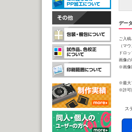
デー
ご入稿
（マウ
ドロッ
画像の
※画像
※最大
※許可拡張子
ス