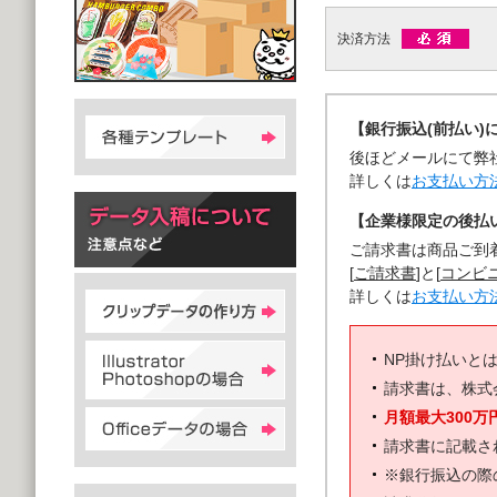
決済方法
【銀行振込(前払い)
後ほどメールにて弊
詳しくは
お支払い方
【企業様限定の後払い
ご請求書は商品ご到
[
ご請求書
]と[
コンビ
詳しくは
お支払い方
NP掛け払いと
請求書は、株式
月額最大300万
請求書に記載さ
※銀行振込の際