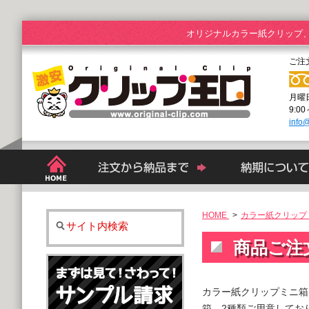
オリジナルカラー紙クリップ
ご注
月曜
9:0
info@
HOME
>
カラー紙クリップ
サイト内検索
商品ご注
カラー紙クリップミニ箱
箱、2種類ご用意してお