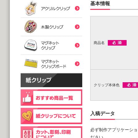
(5,000個 1個あたり)
(5,000個 1個あたり)
基本情報
紙クリップマスク用
木製クリップ印刷
2つ折台紙付タイプ
２ツ折台紙付
@80.96～
@80.96～
(5,000個 1個あたり)
(5,000個 1個あたり)
マグネットクリップ
商品名
フック台紙付タイプ
片面タイプ
マグネットクリップボ
@66.30～
@89.60～
(5,000個 1個あたり)
(1,000個 1個あたり)
片面印刷タイプ
@54.00～
(1,000個 1個あたり)
個包装(OPP入)タイプ
木製クリップ彫刻
クリップ本体色
@121.00～
(1,000個 1個あたり)
個包装(OPP入)タイプ
台紙付片面タイプ
@164.90～
@129.70～
入稿データ
(5,000個 1個あたり)
(1,000個 1個あたり)
必ず制作アプリケーショ
ださい。