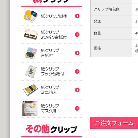
紙クリップ印刷なし形
クリップ梱包数
紙クリップ印刷なし形
発送
数量
4
紙クリップ印刷なし形
1
価格
バラタイプ
紙クリップ印刷なし形
@12.64～
(10,000個 1個あたり)
2つ折台紙付タイプ
紙クリップ印刷有
紙クリップ印刷なし形
@52.40～
(5,000個 1個あたり)
台紙付タイプ
紙クリップ印刷-マス
@48.74～
紙クリップ印刷有
(5,000個 1個あたり)
フック台紙付タイプ
@55.92～
(5,000個 1個あたり)
ご注文フォーム
印刷付きタイプ
ミニ箱タイプ
紙クリップ印刷有
アクリルクリップ印刷
@32.52～
@122.58～