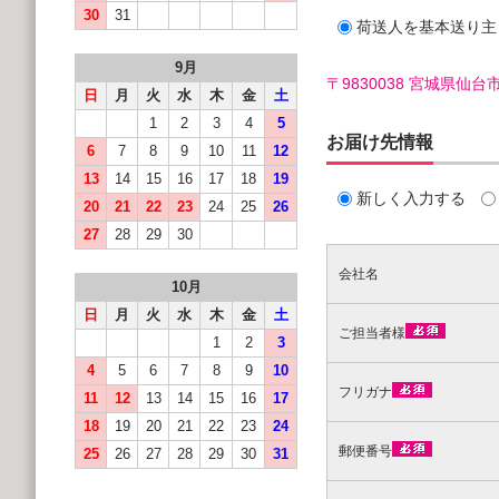
30
31
荷送人を基本送り主
9月
〒9830038 宮城県
日
月
火
水
木
金
土
1
2
3
4
5
お届け先情報
6
7
8
9
10
11
12
13
14
15
16
17
18
19
新しく入力する
20
21
22
23
24
25
26
27
28
29
30
会社名
10月
日
月
火
水
木
金
土
ご担当者様
1
2
3
4
5
6
7
8
9
10
フリガナ
11
12
13
14
15
16
17
18
19
20
21
22
23
24
郵便番号
25
26
27
28
29
30
31