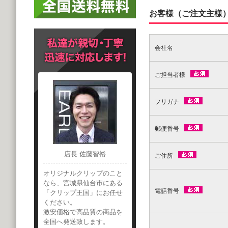
お客様（ご注文主様
会社名
ご担当者様
フリガナ
郵便番号
店長 佐藤智裕
ご住所
オリジナルクリップのこと
なら、宮城県仙台市にある
電話番号
「クリップ王国」にお任せ
ください。
激安価格で高品質の商品を
全国へ発送致します。