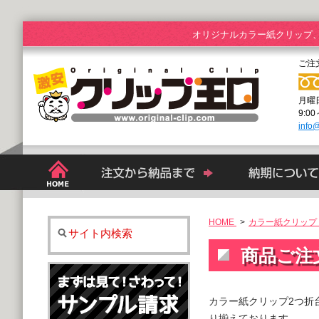
オリジナルカラー紙クリップ
ご注
月曜
9:0
info@
HOME
>
カラー紙クリップ 
サイト内検索
商品ご注
カラー紙クリップ2つ折
り揃えております。