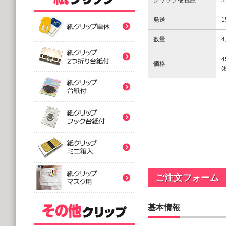
クリップ梱包数
紙クリップ印刷なし形
発送
紙クリップ印刷なし形
数量
4
4
紙クリップ印刷なし形
価格
バラタイプ
紙クリップ印刷なし形
@12.64～
(10,000個 1個あたり)
2つ折台紙付タイプ
紙クリップ印刷有
紙クリップ印刷なし形
@52.40～
(5,000個 1個あたり)
台紙付タイプ
紙クリップ印刷-マス
@48.74～
紙クリップ印刷有
(5,000個 1個あたり)
ご注文フォーム
フック台紙付タイプ
@55.92～
(5,000個 1個あたり)
基本情報
印刷付きタイプ
ミニ箱タイプ
紙クリップ印刷有
アクリルクリップ印刷
@32.52～
@122.58～