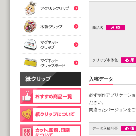
(5,000個 1個あたり)
(5,000個 1個あたり)
紙クリップマスク用
木製クリップ印刷
2つ折台紙付タイプ
２ツ折台紙付
@80.96～
@80.96～
(5,000個 1個あたり)
(5,000個 1個あたり)
商品名
マグネットクリップ
フック台紙付タイプ
片面タイプ
マグネットクリップボ
@66.30～
@89.60～
(5,000個 1個あたり)
(1,000個 1個あたり)
クリップ本体色
片面印刷タイプ
@54.00～
(1,000個 1個あたり)
入稿データ
個包装(OPP入)タイプ
木製クリップ彫刻
@121.00～
(1,000個 1個あたり)
必ず制作アプリケーショ
個包装(OPP入)タイプ
ださい。
台紙付片面タイプ
@164.90～
間違ったバージョンをご
@129.70～
(5,000個 1個あたり)
(1,000個 1個あたり)
データ入稿可否