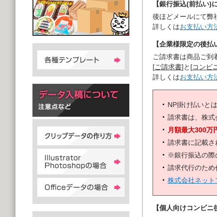
【銀行振込(前払い)
後ほどメールにて弊
詳しくは
お支払い方
【企業様限定の後払い
ご請求書は商品ご到
[
ご請求書
]と[
コンビ
詳しくは
お支払い方
NP掛け払いと
請求書は、株式
月額最大300万
請求書に記載さ
※銀行振込の際
請求代行のため
株式会社ネット
【個人向けコンビニ