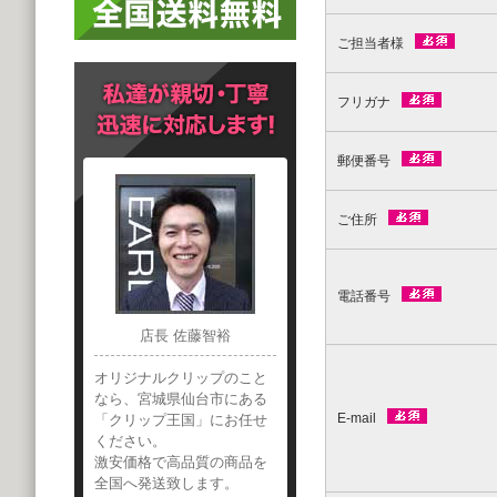
ご担当者様
フリガナ
郵便番号
ご住所
電話番号
店長 佐藤智裕
オリジナルクリップのこと
なら、宮城県仙台市にある
E-mail
「クリップ王国」にお任せ
ください。
激安価格で高品質の商品を
全国へ発送致します。