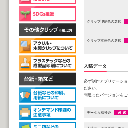
片面彫刻タイプ
@59.40～
(1,000個 1個あたり)
スタンドクリップ
クリップ印刷色の選択
クリップ本体色の選択
入稿データ
スタンドクリップ
@111.20～
(1,000個 1個あたり)
必ず制作アプリケーショ
ださい。
間違ったバージョンをご
データ入稿可否