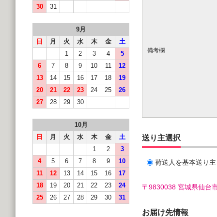
30
31
9月
日
月
火
水
木
金
土
備考欄
1
2
3
4
5
6
7
8
9
10
11
12
13
14
15
16
17
18
19
20
21
22
23
24
25
26
27
28
29
30
10月
日
月
火
水
木
金
土
送り主選択
1
2
3
4
5
6
7
8
9
10
荷送人を基本送り主
11
12
13
14
15
16
17
18
19
20
21
22
23
24
〒9830038 宮城県
25
26
27
28
29
30
31
お届け先情報