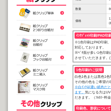
紙クリップ印刷なし形
数量
8
紙クリップ印刷なし形
1
価格
紙クリップ印刷なし形
ｲﾝｸｼﾞｪｯﾄ印刷/PAD印
※1色印刷はPAD印刷、ﾌﾙ
バラタイプ
紙クリップ印刷なし形
対応しております。
@12.64～
※ﾍﾞﾀ面が多い1色印刷の
(10,000個 1個あたり)
させていただきます。(ﾌ
2つ折台紙付タイプ
紙クリップ印刷有
紙クリップ印刷なし形
@52.40～
(5,000個 1個あたり)
1色印刷のご説明
台紙付タイプ
紙クリップ印刷-マス
白色1色または黒色1色
@48.74～
紙クリップ印刷有
その他の色をご希望の
(5,000個 1個あたり)
※白ｲﾝｸは濃い紙色だ
フック台紙付タイプ
ます。
気になる方はUVｲ
@55.92～
だきます。（ﾌﾙｶﾗｰ料
(5,000個 1個あたり)
印刷付きタイプ
ミニ箱タイプ
紙クリップ印刷有
アクリルクリップ印刷
@32.52～
印刷色、形状について
@122.58～