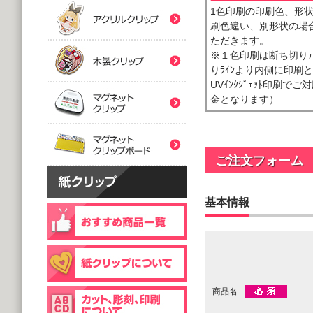
(5,000個 1個あたり)
(5,000個 1個あたり)
1色印刷の印刷色、形
紙クリップマスク用
刷色違い、別形状の場合
木製クリップ印刷
2つ折台紙付タイプ
２ツ折台紙付
ただきます。
@80.96～
@80.96～
※１色印刷は断ち切りﾃ
(5,000個 1個あたり)
(5,000個 1個あたり)
マグネットクリップ
りﾗｲﾝより内側に印刷
UVｲﾝｸｼﾞｪｯﾄ印刷で
金となります）
フック台紙付タイプ
片面タイプ
マグネットクリップボ
@66.30～
@89.60～
(5,000個 1個あたり)
(1,000個 1個あたり)
片面印刷タイプ
ご注文フォーム
@54.00～
(1,000個 1個あたり)
個包装(OPP入)タイプ
木製クリップ彫刻
基本情報
@121.00～
(1,000個 1個あたり)
個包装(OPP入)タイプ
台紙付片面タイプ
@164.90～
@129.70～
(5,000個 1個あたり)
(1,000個 1個あたり)
商品名