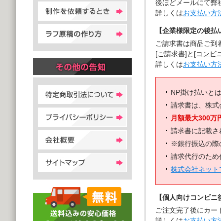
後ほどメールにて弊
詳しくは
お支払い方
【企業様限定の後払い
ご請求書は商品ご到
[
ご請求書
]と[
コンビ
詳しくは
お支払い方
NP掛け払いと
請求書は、株式
月額最大300万
請求書に記載さ
※銀行振込の際
請求代行のため
株式会社ネット
【個人向けコンビニ
ご注文完了後にカー
詳しくは
お支払い方