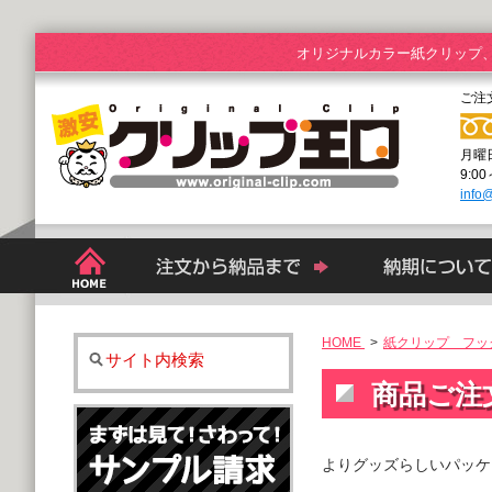
オリジナルカラー紙クリップ
ご注
月曜
9:0
info@
HOME
>
紙クリップ フック
サイト内検索
商品ご注
よりグッズらしいパッケ