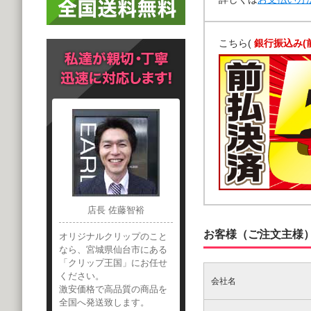
こちら(
銀行振込み(
店長 佐藤智裕
お客様（ご注文主様
オリジナルクリップのこと
なら、宮城県仙台市にある
「クリップ王国」にお任せ
ください。
会社名
激安価格で高品質の商品を
全国へ発送致します。