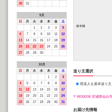
30
31
9月
日
月
火
水
木
金
土
備考欄
1
2
3
4
5
6
7
8
9
10
11
12
13
14
15
16
17
18
19
20
21
22
23
24
25
26
27
28
29
30
10月
日
月
火
水
木
金
土
送り主選択
1
2
3
4
5
6
7
8
9
10
荷送人を基本送り主
11
12
13
14
15
16
17
18
19
20
21
22
23
24
〒9830038 宮城県
25
26
27
28
29
30
31
お届け先情報