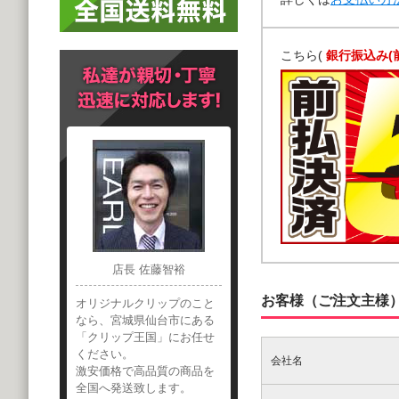
こちら(
銀行振込み(
店長 佐藤智裕
お客様（ご注文主様
オリジナルクリップのこと
なら、宮城県仙台市にある
「クリップ王国」にお任せ
ください。
会社名
激安価格で高品質の商品を
全国へ発送致します。