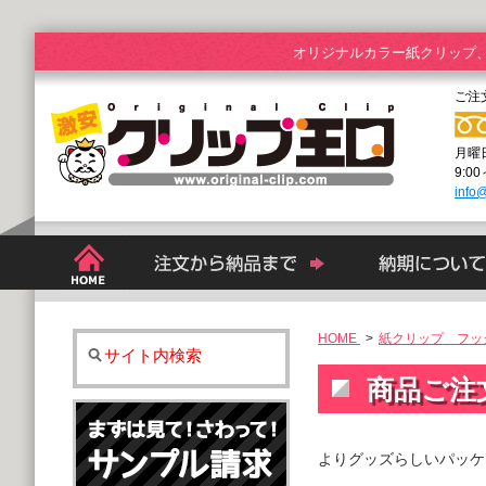
オリジナルカラー紙クリップ
ご注
月曜
9:0
info@
HOME
>
紙クリップ フック
サイト内検索
商品ご注
よりグッズらしいパッケ