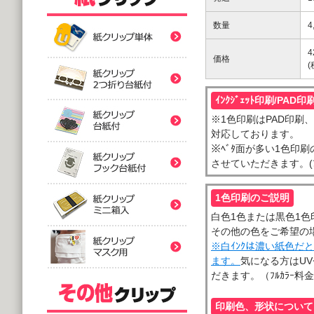
紙クリップ印刷なし形
数量
4
紙クリップ印刷なし形
4
価格
紙クリップ印刷なし形
ｲﾝｸｼﾞｪｯﾄ印刷/PAD印
※1色印刷はPAD印刷、ﾌﾙ
バラタイプ
紙クリップ印刷なし形
対応しております。
@12.64～
※ﾍﾞﾀ面が多い1色印刷の
(10,000個 1個あたり)
させていただきます。(ﾌ
2つ折台紙付タイプ
紙クリップ印刷有
紙クリップ印刷なし形
@52.40～
(5,000個 1個あたり)
1色印刷のご説明
台紙付タイプ
紙クリップ印刷-マス
白色1色または黒色1色
@48.74～
紙クリップ印刷有
その他の色をご希望の
(5,000個 1個あたり)
※白ｲﾝｸは濃い紙色だ
フック台紙付タイプ
ます。
気になる方はUVｲ
@55.92～
だきます。（ﾌﾙｶﾗｰ料
(5,000個 1個あたり)
印刷付きタイプ
ミニ箱タイプ
紙クリップ印刷有
アクリルクリップ印刷
@32.52～
印刷色、形状について
@122.58～