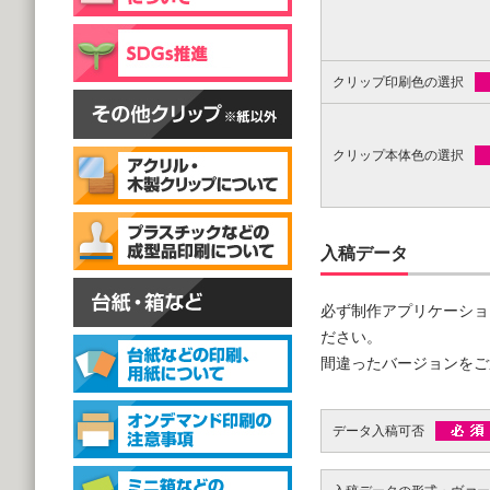
片面彫刻タイプ
@59.40～
(1,000個 1個あたり)
スタンドクリップ
クリップ印刷色の選択
クリップ本体色の選択
入稿データ
スタンドクリップ
@111.20～
(1,000個 1個あたり)
必ず制作アプリケーショ
ださい。
間違ったバージョンをご
データ入稿可否