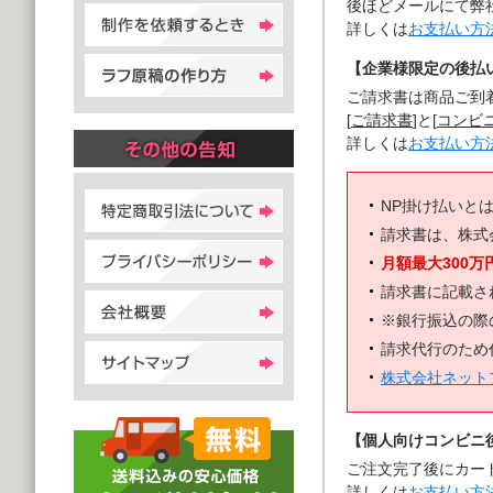
後ほどメールにて弊
詳しくは
お支払い方
【企業様限定の後払い
ご請求書は商品ご到
[
ご請求書
]と[
コンビ
詳しくは
お支払い方
NP掛け払いと
請求書は、株式
月額最大300万
請求書に記載さ
※銀行振込の際
請求代行のため
株式会社ネット
【個人向けコンビニ
ご注文完了後にカー
詳しくは
お支払い方