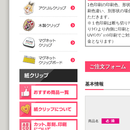
(5,000個 1個あたり)
(5,000個 1個あたり)
1色印刷の印刷色、形
紙クリップマスク用
刷色違い、別形状の場合
木製クリップ印刷
2つ折台紙付タイプ
２ツ折台紙付
ただきます。
@80.96～
@80.96～
※１色印刷は断ち切りﾃ
(5,000個 1個あたり)
(5,000個 1個あたり)
マグネットクリップ
りﾗｲﾝより内側に印刷
UVｲﾝｸｼﾞｪｯﾄ印刷で
金となります）
フック台紙付タイプ
片面タイプ
マグネットクリップボ
@66.30～
@89.60～
(5,000個 1個あたり)
(1,000個 1個あたり)
片面印刷タイプ
ご注文フォーム
@54.00～
(1,000個 1個あたり)
個包装(OPP入)タイプ
木製クリップ彫刻
基本情報
@121.00～
(1,000個 1個あたり)
個包装(OPP入)タイプ
台紙付片面タイプ
@164.90～
@129.70～
(5,000個 1個あたり)
(1,000個 1個あたり)
商品名