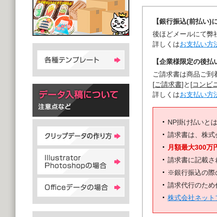
【銀行振込(前払い)
後ほどメールにて弊
詳しくは
お支払い方
【企業様限定の後払い
ご請求書は商品ご到
[
ご請求書
]と[
コンビ
詳しくは
お支払い方
NP掛け払いと
請求書は、株式
月額最大300万
請求書に記載さ
※銀行振込の際
請求代行のため
株式会社ネット