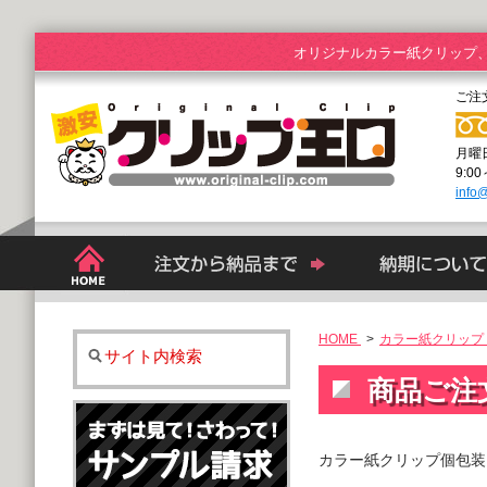
オリジナルカラー紙クリップ
ご注
月曜
9:0
info@
HOME
>
カラー紙クリップ 
サイト内検索
商品ご注
カラー紙クリップ個包装