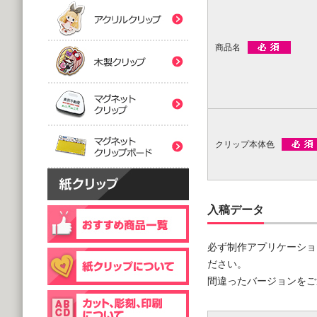
(5,000個 1個あたり)
(5,000個 1個あたり)
紙クリップマスク用
木製クリップ印刷
2つ折台紙付タイプ
２ツ折台紙付
@80.96～
@80.96～
商品名
(5,000個 1個あたり)
(5,000個 1個あたり)
マグネットクリップ
フック台紙付タイプ
片面タイプ
マグネットクリップボ
@66.30～
@89.60～
(5,000個 1個あたり)
(1,000個 1個あたり)
クリップ本体色
片面印刷タイプ
@54.00～
(1,000個 1個あたり)
個包装(OPP入)タイプ
木製クリップ彫刻
@121.00～
入稿データ
(1,000個 1個あたり)
個包装(OPP入)タイプ
台紙付片面タイプ
必ず制作アプリケーショ
@164.90～
@129.70～
(5,000個 1個あたり)
ださい。
(1,000個 1個あたり)
間違ったバージョンをご