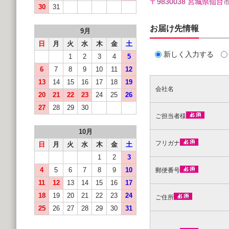
〒9830038 宮城県
30
31
お届け先情報
9月
日
月
火
水
木
金
土
新しく入力する
1
2
3
4
5
6
7
8
9
10
11
12
13
14
15
16
17
18
19
会社名
20
21
22
23
24
25
26
27
28
29
30
ご担当者様
10月
フリガナ
日
月
火
水
木
金
土
1
2
3
4
5
6
7
8
9
10
郵便番号
11
12
13
14
15
16
17
18
19
20
21
22
23
24
ご住所
25
26
27
28
29
30
31