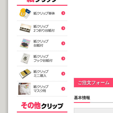
紙クリップ印刷なし形
紙クリップ印刷なし形
紙クリップ印刷なし形
バラタイプ
紙クリップ印刷なし形
@12.64～
(10,000個 1個あたり)
2つ折台紙付タイプ
紙クリップ印刷有
紙クリップ印刷なし形
@52.40～
(5,000個 1個あたり)
台紙付タイプ
紙クリップ印刷-マス
@48.74～
紙クリップ印刷有
ご注文フォーム
(5,000個 1個あたり)
フック台紙付タイプ
@55.92～
基本情報
(5,000個 1個あたり)
印刷付きタイプ
ミニ箱タイプ
紙クリップ印刷有
アクリルクリップ印刷
@32.52～
@122.58～