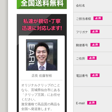
会社名
ご担当者様
フリガナ
郵便番号
ご住所
店長 佐藤智裕
電話番号
オリジナルクリップのこと
なら、宮城県仙台市にある
「クリップ王国」にお任せ
ください。
E-mail
激安価格で高品質の商品を
全国へ発送致します。