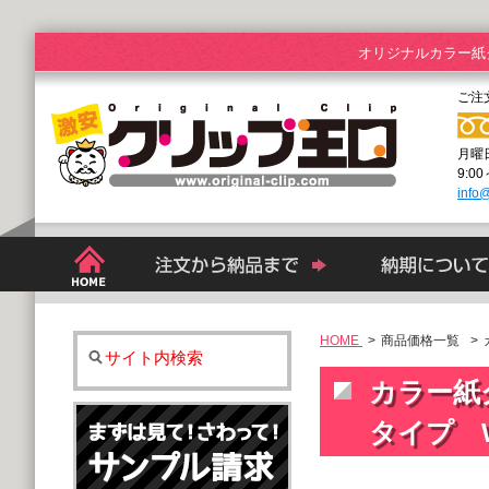
オリジナルカラー紙
ご注
月曜
9:0
info@
HOME
>
商品価格一覧
カ
サイト内検索
カラー紙
タイプ W