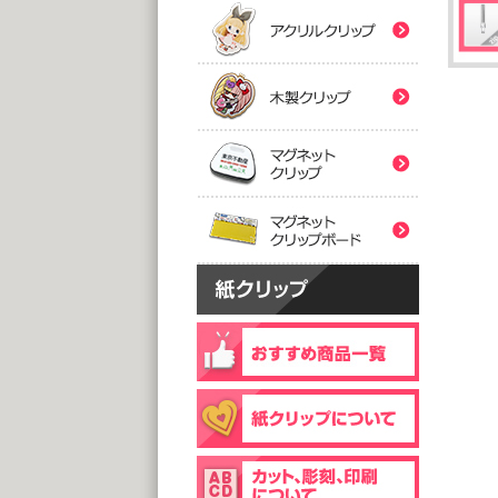
(5,0
(5,0
紙クリ
木製ク
2つ折
２
@
@
(5,0
(5,0
マグネ
フック
片
マグネ
@
@
(5,0
(1,0
片面
@
(1,0
個包装(
木製ク
@1
(1,0
個包装(
台紙
@1
@1
(5,0
(1,0