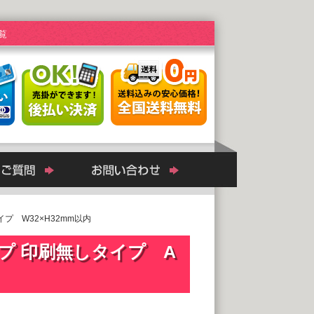
覧
プ W32×H32mm以内
プ 印刷無しタイプ A