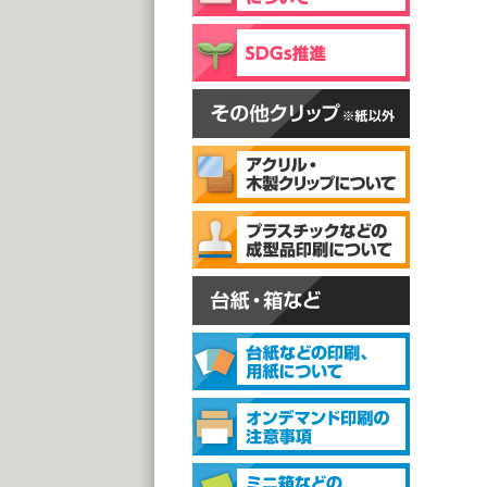
片面
@
(1,0
スタン
スタ
@1
(1,0