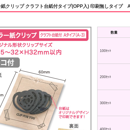
紙クリップ クラフト台紙付タイプ(OPP入) 印刷無しタイプ A
数量
100ｾｯﾄ
200ｾｯﾄ
300ｾｯﾄ
400ｾｯﾄ