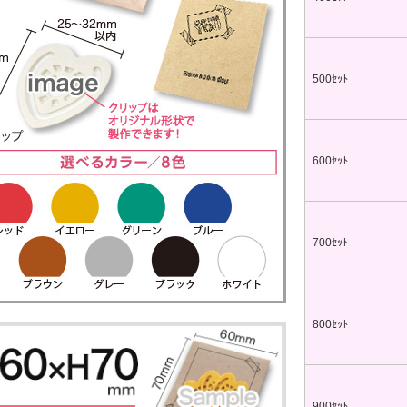
ップ印刷なし形状カット
ップ印刷なし形状カット
500ｾｯﾄ
ップ印刷なし形状カット
600ｾｯﾄ
ラタイプ
個包装(OPP入)タイプ
ップ印刷なし形状カット
12.64～
@26.36～
00個 1個あたり)
(5,000個 1個あたり)
台紙付タイプ
2つ折クラフト
ップ印刷有
ップ印刷なし形状カット
52.40～
台紙付タイプ
700ｾｯﾄ
00個 1個あたり)
@55.24～
(5,000個 1個あたり)
紙付タイプ
クラフト台紙付きタイプ
ップ印刷-マスク用
48.74～
@52.22～
ップ印刷有
00個 1個あたり)
(5,000個 1個あたり)
800ｾｯﾄ
台紙付タイプ
55.92～
00個 1個あたり)
付きタイプ
ニ箱タイプ
ップ印刷有
ルクリップ印刷有
32.52～
22.58～
900ｾｯﾄ