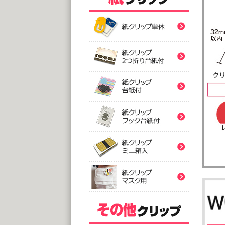
紙クリ
紙クリ
紙クリ
バ
紙クリ
@
(10,0
2つ折
紙クリ
紙クリ
@
(5,0
台
紙クリ
@
紙クリ
(5,0
フック
@
(5,0
印刷
ミ
紙クリ
アクリ
@
@1