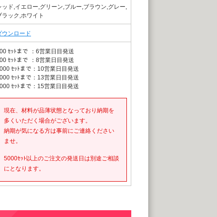
レッド,イエロー,グリーン,ブルー,ブラウン,グレー,
ブラック,ホワイト
ダウンロード
00 ｾｯﾄまで
：6営業日目発送
00 ｾｯﾄまで
：8営業日目発送
000 ｾｯﾄまで
：10営業日目発送
000 ｾｯﾄまで
：13営業日目発送
000 ｾｯﾄまで
：15営業日目発送
現在、材料が品薄状態となっており納期を
多くいただく場合がございます。
納期が気になる方は事前にご連絡ください
ませ。
5000ｾｯﾄ以上のご注文の発送日は別途ご相談
にとなります。