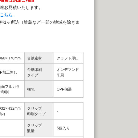
場合は別途ご相談
途お見積いたします。
こちら
料1ヶ所込（離島など一部の地域を除きま
W60×H70mm
台紙素材
クラフト厚口
台紙印刷
オンデマンド
PP加工無し
タイプ
印刷
両面フルカラ
梱包
OPP個装
ー印刷
W32×H32mm
クリップ
-
以内
印刷タイプ
クリップ
5個入り
数量