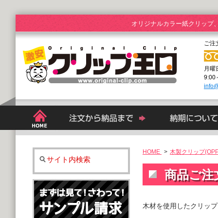
オリジナルカラー紙クリップ
ご注
月曜
9:0
info@
HOME
>
木製クリップ(OPP
サイト内検索
商品ご注
木材を使用したクリップ