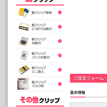
紙クリップ印刷なし形
紙クリップ印刷なし形
紙クリップ印刷なし形
バラタイプ
紙クリップ印刷なし形
@12.64～
(10,000個 1個あたり)
2つ折台紙付タイプ
紙クリップ印刷有
紙クリップ印刷なし形
@52.40～
(5,000個 1個あたり)
台紙付タイプ
紙クリップ印刷-マス
@48.74～
紙クリップ印刷有
ご注文フォーム
(5,000個 1個あたり)
フック台紙付タイプ
@55.92～
基本情報
(5,000個 1個あたり)
印刷付きタイプ
ミニ箱タイプ
紙クリップ印刷有
アクリルクリップ印刷
@32.52～
@122.58～