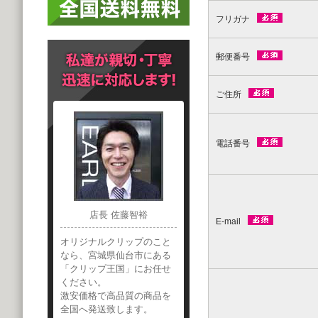
フリガナ
郵便番号
ご住所
電話番号
店長 佐藤智裕
E-mail
オリジナルクリップのこと
なら、宮城県仙台市にある
「クリップ王国」にお任せ
ください。
激安価格で高品質の商品を
全国へ発送致します。