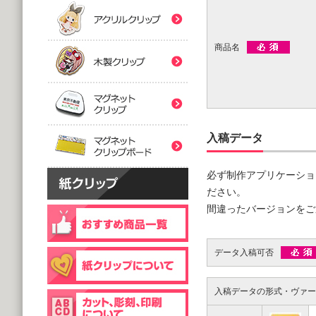
(5,000個 1個あたり)
(5,000個 1個あたり)
紙クリップマスク用
木製クリップ印刷
2つ折台紙付タイプ
２ツ折台紙付
@80.96～
@80.96～
商品名
(5,000個 1個あたり)
(5,000個 1個あたり)
マグネットクリップ
フック台紙付タイプ
片面タイプ
マグネットクリップボ
@66.30～
@89.60～
(5,000個 1個あたり)
(1,000個 1個あたり)
入稿データ
片面印刷タイプ
@54.00～
必ず制作アプリケーショ
(1,000個 1個あたり)
ださい。
個包装(OPP入)タイプ
木製クリップ彫刻
@121.00～
間違ったバージョンをご
(1,000個 1個あたり)
個包装(OPP入)タイプ
台紙付片面タイプ
@164.90～
データ入稿可否
@129.70～
(5,000個 1個あたり)
(1,000個 1個あたり)
入稿データの形式・ヴァー