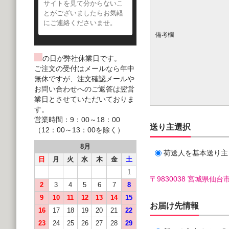
サイトを見て分からないこ
とがございましたらお気軽
にご連絡くださいませ。
備考欄
の日が弊社休業日です。
ご注文の受付はメールなら年中
無休ですが、注文確認メールや
お問い合わせへのご返答は翌営
業日とさせていただいておりま
す。
営業時間：9：00～18：00
送り主選択
（12：00～13：00を除く）
8月
荷送人を基本送り主
日
月
火
水
木
金
土
1
〒9830038 宮城県
2
3
4
5
6
7
8
9
10
11
12
13
14
15
お届け先情報
16
17
18
19
20
21
22
23
24
25
26
27
28
29