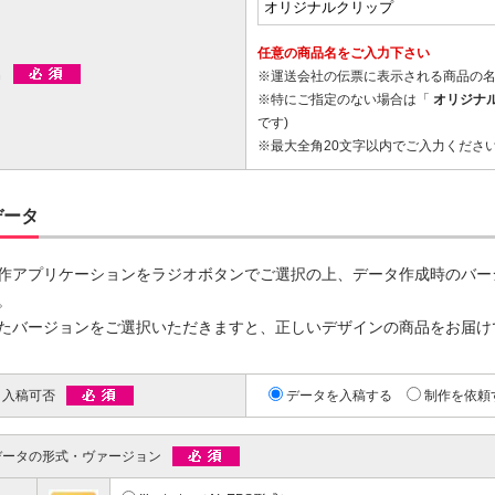
00個 1個あたり)
00個 1個あたり)
ップマスク用
リップ印刷
台紙付タイプ
ツ折台紙付
任意の商品名をご入力下さい
80.96～
80.96～
名
※運送会社の伝票に表示される商品の
00個 1個あたり)
00個 1個あたり)
※特にご指定のない場合は「
オリジナ
ットクリップ
です)
※最大全角20文字以内でご入力くださ
台紙付タイプ
面タイプ
両面タイプ
ットクリップボード
66.30～
89.60～
@170.70～
00個 1個あたり)
00個 1個あたり)
(1,000個 1個あたり)
データ
印刷タイプ
台紙付タイプ
54.00～
@67.00～
作アプリケーションをラジオボタンでご選択の上、データ作成時のバー
00個 1個あたり)
(1,000個 1個あたり)
。
OPP入)タイプ
台紙付タイプ
リップ彫刻
21.00～
@131.40～
たバージョンをご選択いただきますと、正しいデザインの商品をお届け
00個 1個あたり)
(1,000個 1個あたり)
OPP入)タイプ
付片面タイプ
64.90～
タ入稿可否
データを入稿する
制作を依頼
29.70～
00個 1個あたり)
00個 1個あたり)
データの形式・ヴァージョン