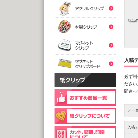
(5,0
(5,0
紙クリ
木製ク
2つ折
２
@
@
商品
(5,0
(5,0
マグネ
フック
片
マグネ
@
@
(5,0
(1,0
入稿
片面
@
必ず制
(1,0
ださい
個包装(
木製ク
@1
間違っ
(1,0
個包装(
台紙
@1
デー
@1
(5,0
(1,0
入稿