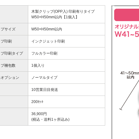
木製クリップ(OPP入) 印刷有りタイプ
W50×H50mm以内【1個入】
ップサイズ
W50×H50mm以内
ップ印刷
インクジェット印刷
ップ印刷タイプ
フルカラー印刷
ップ梱包数
1個入り
具オプション
ノーマルタイプ
10営業日目発送
200ｾｯﾄ
36,900
円
(税込・送料1ヶ所込み)