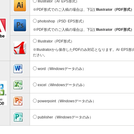
彫刻タイプ
台紙付タイプ
Illustrator（AI･EPS形式）
59.40～
@72.60～
※PDF形式でのご入稿の場合は、下記(
Illustrator（PDF形式）
00個 1個あたり)
(1,000個 1個あたり)
ドクリップ
photoshop（PSD･EPS形式）
※PDF形式でのご入稿の場合は、下記(
Illustrator（PDF形式）
Illustrator（PDF形式）
※Illustratorから保存したPDFのみ対応となります。AI･EP
ださい。
word（Windowsデータのみ）
ンドクリップ
11.20～
00個 1個あたり)
excel（Windowsデータのみ）
powerpoint（Windowsデータのみ）
publisher（Windowsデータのみ）