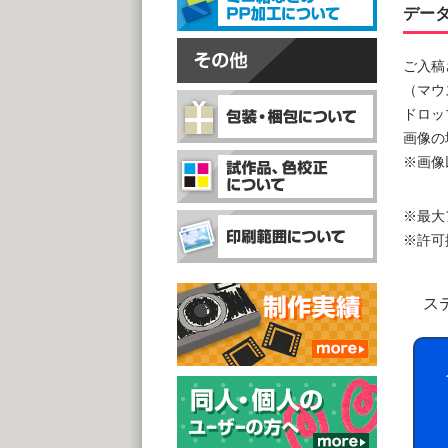
デー
ご入稿
（マウ
ドロッ
画像の
※画像
※最大
※許可拡張子
ス