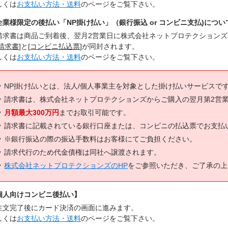
しくは
お支払い方法・送料
のページをご覧下さい。
企業様限定の後払い「NP掛け払い」（銀行振込 or コンビニ支払)につい
請求書は商品ご到着後、翌月2営業日に株式会社ネットプロテクション
請求書
]と[
コンビニ払込票
]が同封されます。
しくは
お支払い方法・送料
のページをご覧下さい。
NP掛け払いとは、法人/個人事業主を対象とした掛け払いサービスで
請求書は、株式会社ネットプロテクションズからご購入の翌月第2営
月額最大300万円
までお取引可能です。
請求書に記載されている銀行口座または、コンビニの払込票でお支払
※銀行振込の際の振込手数料はお客様にてご負担ください。
請求代行のため代金債権は同社へ譲渡されます。
株式会社ネットプロテクションズのHP
をご参照いただき、ご了承の上
個人向けコンビニ後払い】
注文完了後にカード決済の画面に進みます。
しくは
お支払い方法・送料
のページをご覧下さい。