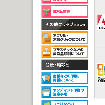
片面
@
(1,0
スタン
スタ
@1
(1,0