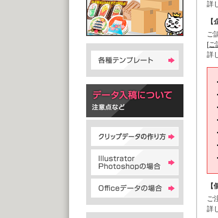
詳
【
ご
[
ご
詳
【
ご
詳