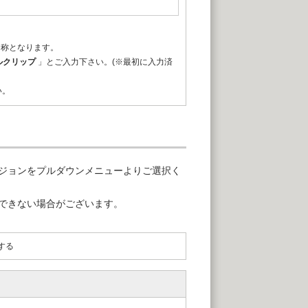
名称となります。
ルクリップ
」とご入力下さい。(※最初に入力済
い。
ジョンをプルダウンメニューよりご選択く
できない場合がございます。
する