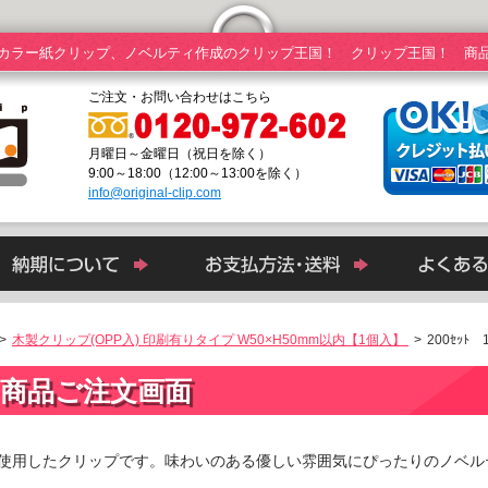
カラー紙クリップ、ノベルティ作成のクリップ王国！ クリップ王国！ 商
ご注文・お問い合わせはこちら
月曜日～金曜日（祝日を除く）
9:00～18:00（12:00～13:00を除く）
info@original-clip.com
>
木製クリップ(OPP入) 印刷有りタイプ W50×H50mm以内【1個入】
>
200ｾｯﾄ
商品ご注文画面
使用したクリップです。味わいのある優しい雰囲気にぴったりのノベル