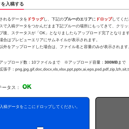
タを入稿する
されるデータを
ドラッグ
し、下記の
ブルーのエリア
に
ドロップ
してくだ
スで入稿データをつかんだまま下記ブルーの場所にもってきて、クリッ
プ後、ステータスが「OK」となりましたらアップロード完了となりま
場合はプレビューエリアにサムネイルが表示されます。
以外をアップロードした場合は、ファイル名と容量のみが表示されます
アップロード数：10ファイルまで ※アップロード容量：
300MB
まで
：png,jpg,gif,doc,docx,xls,xlsx,ppt,pptx,ai,eps,psd,pdf,zip,lzh,sit,t
テータス：
入稿データをここにドロップしてください。