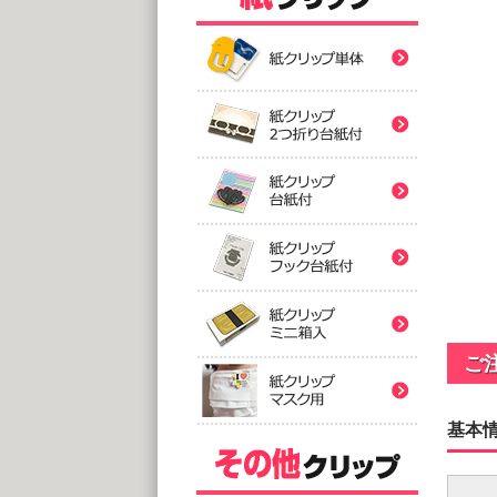
紙クリ
紙クリ
紙クリ
バ
紙クリ
@
(10,0
2つ折
紙クリ
紙クリ
@
(5,0
台
紙クリ
@
紙クリ
ご
(5,0
フック
@
基本
(5,0
印刷
ミ
紙クリ
アクリ
@
@1