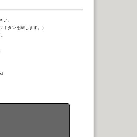
さい。
クボタンを離します。）
す。
。
xt