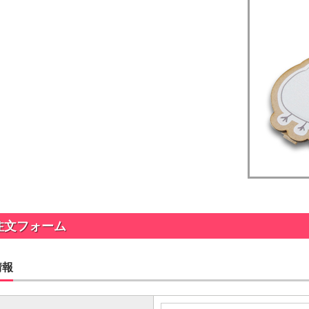
ップ印刷なし形状カット
ップ印刷なし形状カット
ップ印刷なし形状カット
ラタイプ
個包装(OPP入)タイプ
ップ印刷なし形状カット
12.64～
@26.36～
00個 1個あたり)
(5,000個 1個あたり)
台紙付タイプ
2つ折クラフト
ップ印刷有
ップ印刷なし形状カット
52.40～
台紙付タイプ
00個 1個あたり)
@55.24～
(5,000個 1個あたり)
紙付タイプ
クラフト台紙付きタイプ
ップ印刷-マスク用
48.74～
@52.22～
ップ印刷有
注文フォーム
00個 1個あたり)
(5,000個 1個あたり)
台紙付タイプ
55.92～
情報
00個 1個あたり)
付きタイプ
ニ箱タイプ
ップ印刷有
ルクリップ印刷有
32.52～
22.58～