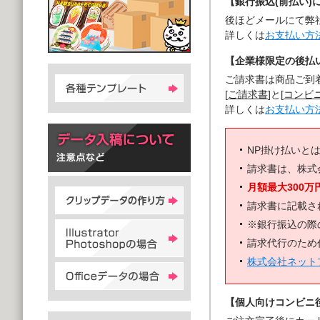
【銀行振込(前払い)
後ほどメールにて弊
詳しくは
お支払い方
【企業様限定の後払い
ご請求書は商品ご到
[
ご請求書
]と[
コンビ
詳しくは
お支払い方
NP掛け払いと
請求書は、株式
月額最大300万
請求書に記載さ
※銀行振込の際
請求代行のため
株式会社ネット
【個人向けコンビニ