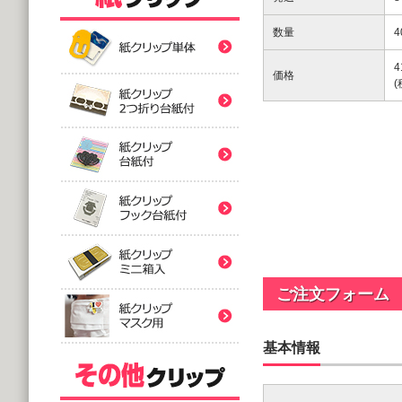
紙クリップ印刷なし形
数量
4
紙クリップ印刷なし形
4
価格
紙クリップ印刷なし形
バラタイプ
紙クリップ印刷なし形
@12.64～
(10,000個 1個あたり)
2つ折台紙付タイプ
紙クリップ印刷有
紙クリップ印刷なし形
@52.40～
(5,000個 1個あたり)
台紙付タイプ
紙クリップ印刷-マス
@48.74～
紙クリップ印刷有
ご注文フォーム
(5,000個 1個あたり)
フック台紙付タイプ
@55.92～
基本情報
(5,000個 1個あたり)
印刷付きタイプ
ミニ箱タイプ
紙クリップ印刷有
アクリルクリップ印刷
@32.52～
@122.58～