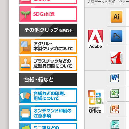
片面彫刻タイプ
入稿データの形式・ヴァー
@59.40～
(1,000個 1個あたり)
スタンドクリップ
スタンドクリップ
@111.20～
(1,000個 1個あたり)