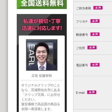
ご担当者様
フリガナ
郵便番号
ご住所
電話番号
店長 佐藤智裕
オリジナルクリップのこと
なら、宮城県仙台市にある
E-mail
「クリップ王国」にお任せ
ください。
激安価格で高品質の商品を
全国へ発送致します。