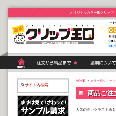
オリジナルカラー紙クリップ
ご注
月曜
9:0
info@
HOME
>
カラー紙クリップ 
サイト内検索
商品ご注
人気の高いクラフト紙を