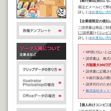
【銀行振込(前払い)
後ほどメールにて弊
詳しくは
お支払い方
【企業様限定の後払い
ご請求書は商品ご到
[
ご請求書
]と[
コンビ
詳しくは
お支払い方
NP掛け払いと
請求書は、株式
月額最大300万
請求書に記載さ
※銀行振込の際
請求代行のため
株式会社ネット
【個人向けコンビニ