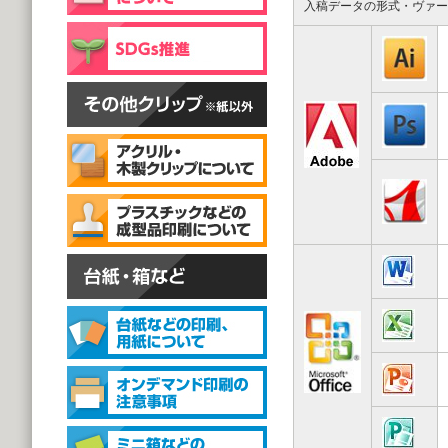
片面彫刻タイプ
入稿データの形式・ヴァー
@59.40～
(1,000個 1個あたり)
スタンドクリップ
スタンドクリップ
@111.20～
(1,000個 1個あたり)