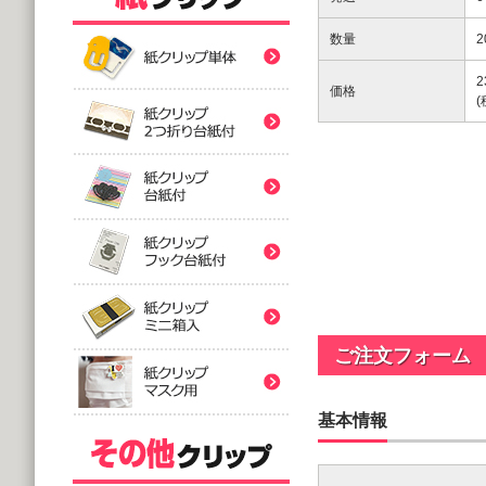
紙クリップ印刷なし形
数量
2
紙クリップ印刷なし形
2
価格
紙クリップ印刷なし形
バラタイプ
紙クリップ印刷なし形
@12.64～
(10,000個 1個あたり)
2つ折台紙付タイプ
紙クリップ印刷有
紙クリップ印刷なし形
@52.40～
(5,000個 1個あたり)
台紙付タイプ
紙クリップ印刷-マス
@48.74～
紙クリップ印刷有
ご注文フォーム
(5,000個 1個あたり)
フック台紙付タイプ
@55.92～
基本情報
(5,000個 1個あたり)
印刷付きタイプ
ミニ箱タイプ
紙クリップ印刷有
アクリルクリップ印刷
@32.52～
@122.58～