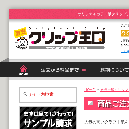
オリジナルカラー紙クリップ
ご注
月曜
9:0
info@
HOME
>
カラー紙クリップ 
サイト内検索
商品ご注
人気の高いクラフト紙を