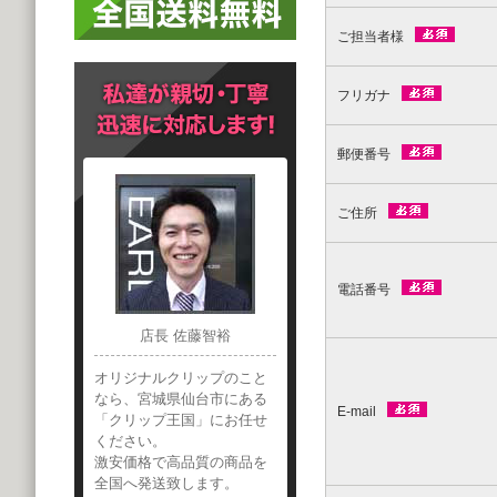
ご担当者様
フリガナ
郵便番号
ご住所
電話番号
店長 佐藤智裕
オリジナルクリップのこと
なら、宮城県仙台市にある
E-mail
「クリップ王国」にお任せ
ください。
激安価格で高品質の商品を
全国へ発送致します。