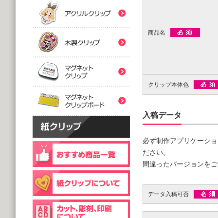
(5,000個 1個あたり)
(5,000個 1個あたり)
紙クリップマスク用
木製クリップ印刷
2つ折台紙付タイプ
２ツ折台紙付
@80.96～
@80.96～
商品名
(5,000個 1個あたり)
(5,000個 1個あたり)
マグネットクリップ
フック台紙付タイプ
片面タイプ
マグネットクリップボ
@66.30～
@89.60～
クリップ本体色
(5,000個 1個あたり)
(1,000個 1個あたり)
片面印刷タイプ
@54.00～
入稿データ
(1,000個 1個あたり)
個包装(OPP入)タイプ
木製クリップ彫刻
必ず制作アプリケーショ
@121.00～
(1,000個 1個あたり)
ださい。
個包装(OPP入)タイプ
間違ったバージョンをご
台紙付片面タイプ
@164.90～
@129.70～
(5,000個 1個あたり)
(1,000個 1個あたり)
データ入稿可否