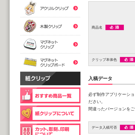
(5,000個 1個あたり)
(5,000個 1個あたり)
紙クリップマスク用
木製クリップ印刷
2つ折台紙付タイプ
２ツ折台紙付
@80.96～
@80.96～
(5,000個 1個あたり)
(5,000個 1個あたり)
商品名
マグネットクリップ
フック台紙付タイプ
片面タイプ
マグネットクリップボ
@66.30～
@89.60～
(5,000個 1個あたり)
(1,000個 1個あたり)
クリップ本体色
片面印刷タイプ
@54.00～
(1,000個 1個あたり)
入稿データ
個包装(OPP入)タイプ
木製クリップ彫刻
@121.00～
(1,000個 1個あたり)
必ず制作アプリケーショ
個包装(OPP入)タイプ
ださい。
台紙付片面タイプ
@164.90～
間違ったバージョンをご
@129.70～
(5,000個 1個あたり)
(1,000個 1個あたり)
データ入稿可否