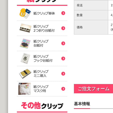
紙クリップ印刷なし形
発送
数量
4
紙クリップ印刷なし形
2
価格
紙クリップ印刷なし形
バラタイプ
紙クリップ印刷なし形
@12.64～
(10,000個 1個あたり)
2つ折台紙付タイプ
紙クリップ印刷有
紙クリップ印刷なし形
@52.40～
(5,000個 1個あたり)
台紙付タイプ
紙クリップ印刷-マス
@48.74～
紙クリップ印刷有
(5,000個 1個あたり)
ご注文フォーム
フック台紙付タイプ
@55.92～
(5,000個 1個あたり)
基本情報
印刷付きタイプ
ミニ箱タイプ
紙クリップ印刷有
アクリルクリップ印刷
@32.52～
@122.58～