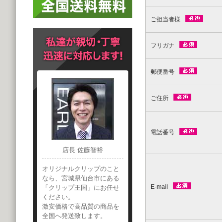
ご担当者様
フリガナ
郵便番号
ご住所
電話番号
店長 佐藤智裕
オリジナルクリップのこと
なら、宮城県仙台市にある
E-mail
「クリップ王国」にお任せ
ください。
激安価格で高品質の商品を
全国へ発送致します。