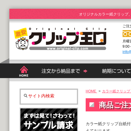
オリジナルカラー紙クリップ
ご注
月曜
9:0
info@
HOME
>
カラー紙クリップ 
サイト内検索
商品ご注
カラー紙クリップ台紙付
えております。