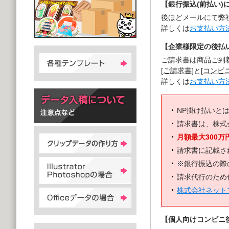
【銀行振込(前払い)
後ほどメールにて弊
詳しくは
お支払い方
【企業様限定の後払い
ご請求書は商品ご到
[
ご請求書
]と[
コンビ
詳しくは
お支払い方
NP掛け払いと
請求書は、株式
月額最大300万
請求書に記載さ
※銀行振込の際
請求代行のため
株式会社ネット
【個人向けコンビニ