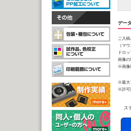
デー
ご入稿
（マウ
ドロッ
画像の
※画像
※最大
※許可拡張子
ス