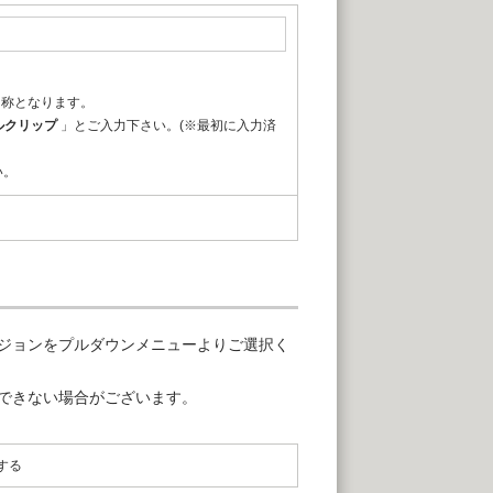
名称となります。
ルクリップ
」とご入力下さい。(※最初に入力済
い。
ジョンをプルダウンメニューよりご選択く
できない場合がございます。
する