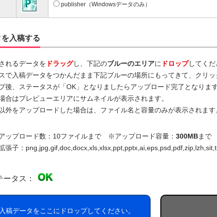
publisher（Windowsデータのみ）
タを入稿する
されるデータを
ドラッグ
し、下記の
ブルーのエリア
に
ドロップ
してくだ
スで入稿データをつかんだまま下記ブルーの場所にもってきて、クリッ
プ後、ステータスが「OK」となりましたらアップロード完了となりま
場合はプレビューエリアにサムネイルが表示されます。
以外をアップロードした場合は、ファイル名と容量のみが表示されます
アップロード数：10ファイルまで ※アップロード容量：
300MB
まで
：png,jpg,gif,doc,docx,xls,xlsx,ppt,pptx,ai,eps,psd,pdf,zip,lzh,sit,t
テータス：
入稿データをここにドロップしてください。