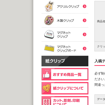
(5,0
(5,0
紙クリ
木製ク
2つ折
２
@
@
(5,0
(5,0
商品
マグネ
フック
片
マグネ
@
@
(5,0
(1,0
クリ
片面
@
(1,0
入稿
個包装(
木製ク
@1
(1,0
必ず制
個包装(
ださい
台紙
@1
間違っ
@1
(5,0
(1,0
デー