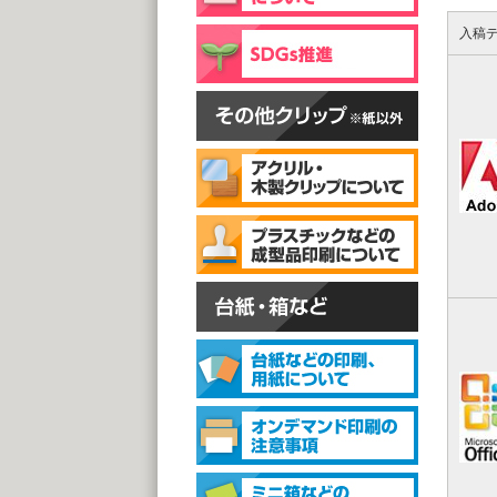
片面
@
入稿
(1,0
スタン
スタ
@1
(1,0