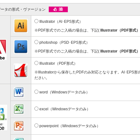
彫刻タイプ
台紙付タイプ
59.40～
@72.60～
データの形式・ヴァージョン
00個 1個あたり)
(1,000個 1個あたり)
ドクリップ
Illustrator（AI･EPS形式）
※PDF形式でのご入稿の場合は、下記(
Illustrator（PDF形式）
photoshop（PSD･EPS形式）
※PDF形式でのご入稿の場合は、下記(
Illustrator（PDF形式）
Illustrator（PDF形式）
※Illustratorから保存したPDFのみ対応となります。AI･EP
ンドクリップ
ださい。
11.20～
00個 1個あたり)
word（Windowsデータのみ）
excel（Windowsデータのみ）
powerpoint（Windowsデータのみ）