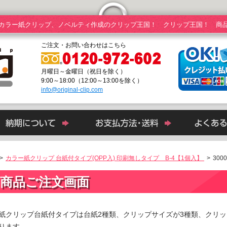
カラー紙クリップ、ノベルティ作成のクリップ王国！ クリップ王国！ 商
ご注文・お問い合わせはこちら
月曜日～金曜日（祝日を除く）
9:00～18:00（12:00～13:00を除く）
info@original-clip.com
>
カラー紙クリップ 台紙付タイプ(OPP入) 印刷無しタイプ B-4【1個入】
>
300
商品ご注文画面
紙クリップ台紙付タイプは台紙2種類、クリップサイズが3種類、クリッ
ります。