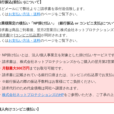
銀行振込(前払い)について】
ほどメールにて弊社よりご請求書を添付送信致します。
しくは
お支払い方法・送料
のページをご覧下さい。
企業様限定の後払い「NP掛け払い」（銀行振込 or コンビニ支払)につい
請求書は商品ご到着後、翌月2営業日に株式会社ネットプロテクション
請求書
]と[
コンビニ払込票
]が同封されます。
しくは
お支払い方法・送料
のページをご覧下さい。
NP掛け払いとは、法人/個人事業主を対象とした掛け払いサービスで
請求書は、株式会社ネットプロテクションズからご購入の翌月第2営
月額最大300万円
までお取引可能です。
請求書に記載されている銀行口座または、コンビニの払込票でお支払
※銀行振込の際の振込手数料はお客様にてご負担ください。
請求代行のため代金債権は同社へ譲渡されます。
株式会社ネットプロテクションズのHP
をご参照いただき、ご了承の上
個人向けコンビニ後払い】