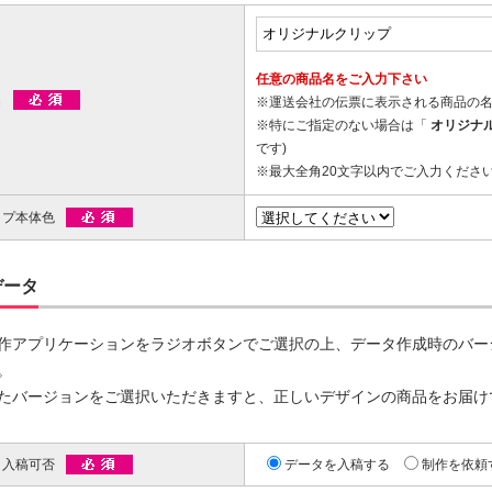
00個 1個あたり)
00個 1個あたり)
ップマスク用
リップ印刷
台紙付タイプ
ツ折台紙付
80.96～
80.96～
任意の商品名をご入力下さい
00個 1個あたり)
00個 1個あたり)
名
※運送会社の伝票に表示される商品の
ットクリップ
※特にご指定のない場合は「
オリジナ
です)
台紙付タイプ
面タイプ
両面タイプ
※最大全角20文字以内でご入力くださ
ットクリップボード
66.30～
89.60～
@170.70～
00個 1個あたり)
00個 1個あたり)
(1,000個 1個あたり)
ップ本体色
印刷タイプ
台紙付タイプ
54.00～
@67.00～
00個 1個あたり)
(1,000個 1個あたり)
データ
OPP入)タイプ
台紙付タイプ
リップ彫刻
21.00～
@131.40～
00個 1個あたり)
(1,000個 1個あたり)
作アプリケーションをラジオボタンでご選択の上、データ作成時のバー
OPP入)タイプ
。
付片面タイプ
64.90～
たバージョンをご選択いただきますと、正しいデザインの商品をお届け
29.70～
00個 1個あたり)
00個 1個あたり)
タ入稿可否
データを入稿する
制作を依頼