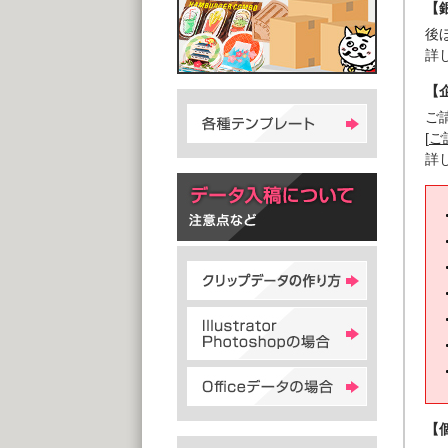
【
後
詳
【
ご
[
ご
詳
【