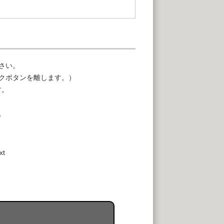
さい。
クボタンを離します。）
す。
。
xt