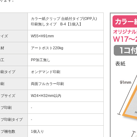
カラー紙クリップ 台紙付タイプ(OPP入)
印刷無しタイプ B-4【1個入】
サイズ
W55×H91mm
素材
アートポスト220kg
加工
PP加工無し
印刷タイプ
オンデマンド印刷
印刷
両面フルカラー印刷
ップサイズ
W24×H32mm以内
ップ印刷
-
ップ印刷タイプ
-
ップ梱包数
1個入り