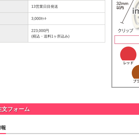
ップ印刷なし形状カット
13営業日目発送
3,000ｾｯﾄ
ップ印刷なし形状カット
223,000
円
(税込・送料1ヶ所込み)
ップ印刷なし形状カット
ラタイプ
個包装(OPP入)タイプ
ップ印刷なし形状カット
12.64～
@26.36～
00個 1個あたり)
(5,000個 1個あたり)
台紙付タイプ
2つ折クラフト
ップ印刷有
ップ印刷なし形状カット
52.40～
台紙付タイプ
00個 1個あたり)
@55.24～
(5,000個 1個あたり)
紙付タイプ
クラフト台紙付きタイプ
ップ印刷-マスク用
48.74～
@52.22～
ップ印刷有
00個 1個あたり)
(5,000個 1個あたり)
注文フォーム
台紙付タイプ
55.92～
00個 1個あたり)
情報
付きタイプ
ニ箱タイプ
ップ印刷有
ルクリップ印刷有
32.52～
22.58～