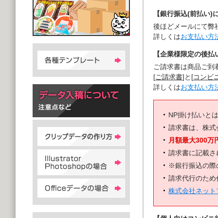
【銀行振込(前払い)
後ほどメールにて弊
詳しくは
お支払い方
【企業様限定の後払い
ご請求書は商品ご到
[
ご請求書
]と[
コンビ
詳しくは
お支払い方
NP掛け払いと
請求書は、株式
月額最大300万
請求書に記載さ
※銀行振込の際
請求代行のため
株式会社ネット