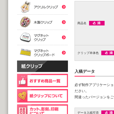
(5,000個 1個あたり)
(5,000個 1個あたり)
紙クリップマスク用
木製クリップ印刷
2つ折台紙付タイプ
２ツ折台紙付
@80.96～
@80.96～
(5,000個 1個あたり)
(5,000個 1個あたり)
商品名
マグネットクリップ
フック台紙付タイプ
片面タイプ
マグネットクリップボ
@66.30～
@89.60～
(5,000個 1個あたり)
(1,000個 1個あたり)
クリップ本体色
片面印刷タイプ
@54.00～
(1,000個 1個あたり)
個包装(OPP入)タイプ
木製クリップ彫刻
入稿データ
@121.00～
(1,000個 1個あたり)
必ず制作アプリケーショ
個包装(OPP入)タイプ
台紙付片面タイプ
@164.90～
ださい。
@129.70～
(5,000個 1個あたり)
間違ったバージョンをご
(1,000個 1個あたり)
データ入稿可否