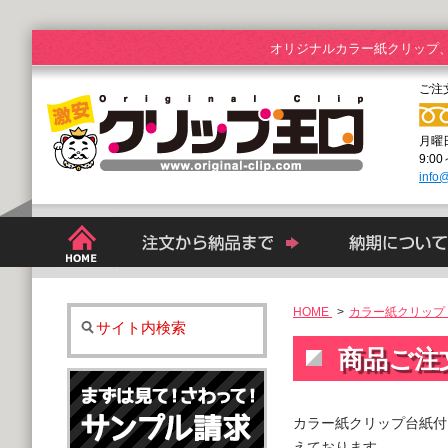
オリジナルカラー紙クリップ
ご注
月曜
9:0
info@
HOME
>
カラー紙クリップ 
サイト内検索
商品ご注
カラー紙クリップ台紙付
えております。