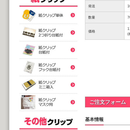
紙クリップ印刷なし形
発送
数量
7
紙クリップ印刷なし形
1
価格
紙クリップ印刷なし形
バラタイプ
紙クリップ印刷なし形
@12.64～
(10,000個 1個あたり)
2つ折台紙付タイプ
紙クリップ印刷有
紙クリップ印刷なし形
@52.40～
(5,000個 1個あたり)
台紙付タイプ
紙クリップ印刷-マス
@48.74～
紙クリップ印刷有
(5,000個 1個あたり)
ご注文フォーム
フック台紙付タイプ
@55.92～
(5,000個 1個あたり)
基本情報
印刷付きタイプ
ミニ箱タイプ
紙クリップ印刷有
アクリルクリップ印刷
@32.52～
@122.58～