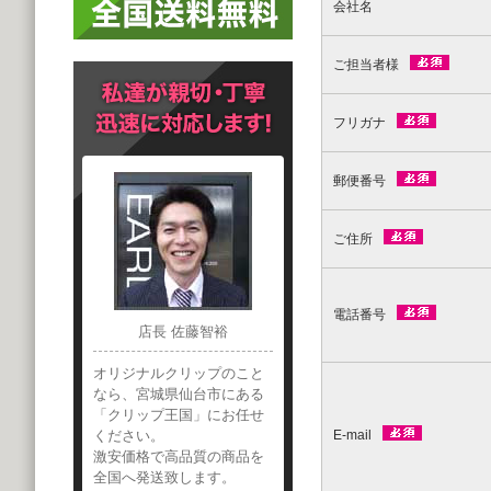
会社名
ご担当者様
フリガナ
郵便番号
ご住所
電話番号
店長 佐藤智裕
オリジナルクリップのこと
なら、宮城県仙台市にある
「クリップ王国」にお任せ
ください。
E-mail
激安価格で高品質の商品を
全国へ発送致します。