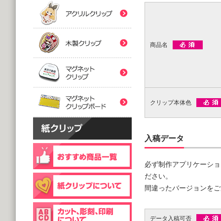
(5,000個 1個あたり)
(5,000個 1個あたり)
紙クリップマスク用
木製クリップ印刷
2つ折台紙付タイプ
２ツ折台紙付
@80.96～
@80.96～
(5,000個 1個あたり)
(5,000個 1個あたり)
商品名
マグネットクリップ
フック台紙付タイプ
片面タイプ
マグネットクリップボ
@66.30～
@89.60～
(5,000個 1個あたり)
(1,000個 1個あたり)
クリップ本体色
片面印刷タイプ
@54.00～
(1,000個 1個あたり)
個包装(OPP入)タイプ
木製クリップ彫刻
入稿データ
@121.00～
(1,000個 1個あたり)
必ず制作アプリケーショ
個包装(OPP入)タイプ
台紙付片面タイプ
@164.90～
ださい。
@129.70～
(5,000個 1個あたり)
間違ったバージョンをご
(1,000個 1個あたり)
データ入稿可否