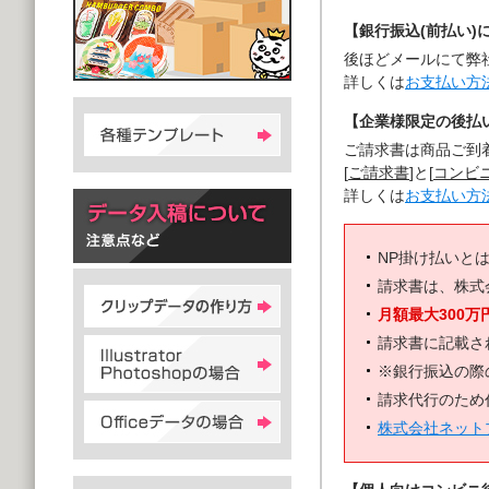
【銀行振込(前払い)
後ほどメールにて弊
詳しくは
お支払い方
【企業様限定の後払い
ご請求書は商品ご到
[
ご請求書
]と[
コンビ
詳しくは
お支払い方
NP掛け払いと
請求書は、株式
月額最大300万
請求書に記載さ
※銀行振込の際
請求代行のため
株式会社ネット