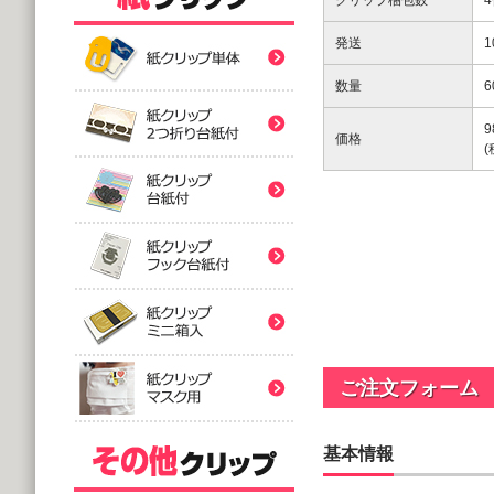
クリップ梱包数
紙クリップ印刷なし形
発送
紙クリップ印刷なし形
数量
6
9
紙クリップ印刷なし形
価格
バラタイプ
紙クリップ印刷なし形
@12.64～
(10,000個 1個あたり)
2つ折台紙付タイプ
紙クリップ印刷有
紙クリップ印刷なし形
@52.40～
(5,000個 1個あたり)
台紙付タイプ
紙クリップ印刷-マス
@48.74～
紙クリップ印刷有
(5,000個 1個あたり)
ご注文フォーム
フック台紙付タイプ
@55.92～
(5,000個 1個あたり)
基本情報
印刷付きタイプ
ミニ箱タイプ
紙クリップ印刷有
アクリルクリップ印刷
@32.52～
@122.58～