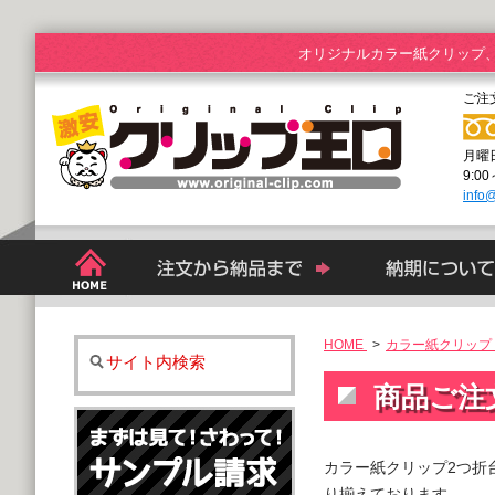
オリジナルカラー紙クリップ
ご注
月曜
9:0
info@
HOME
>
カラー紙クリップ 
サイト内検索
商品ご注
カラー紙クリップ2つ折
り揃えております。