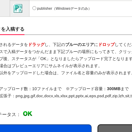
publisher（Windowsデータのみ）
タを入稿する
されるデータを
ドラッグ
し、下記の
ブルーのエリア
に
ドロップ
してくだ
スで入稿データをつかんだまま下記ブルーの場所にもってきて、クリッ
プ後、ステータスが「OK」となりましたらアップロード完了となりま
場合はプレビューエリアにサムネイルが表示されます。
以外をアップロードした場合は、ファイル名と容量のみが表示されます
アップロード数：10ファイルまで ※アップロード容量：
300MB
まで
：png,jpg,gif,doc,docx,xls,xlsx,ppt,pptx,ai,eps,psd,pdf,zip,lzh,sit,t
テータス：