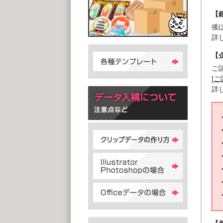
【
後
詳
【
ご
[
ご
詳