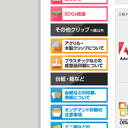
片面
@
(1,0
入稿
スタン
スタ
@1
(1,0