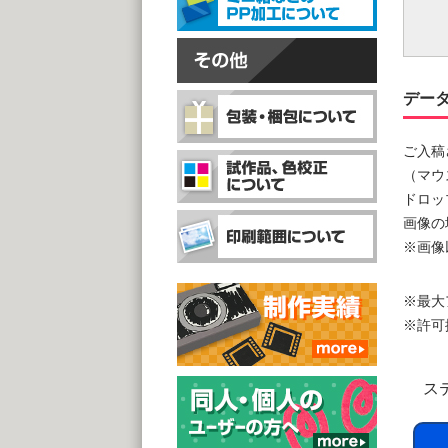
デー
ご入稿
（マウ
ドロッ
画像の
※画像
※最大
※許可拡張子
ス