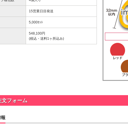
ップ梱包数
4個入り
ップ印刷なし形状カット
15営業日目発送
ップ印刷なし形状カット
5,000ｾｯﾄ
548,100
円
ップ印刷なし形状カット
(税込・送料1ヶ所込み)
ラタイプ
個包装(OPP入)タイプ
ップ印刷なし形状カット
12.64～
@26.36～
00個 1個あたり)
(5,000個 1個あたり)
台紙付タイプ
2つ折クラフト
ップ印刷有
ップ印刷なし形状カット
52.40～
台紙付タイプ
00個 1個あたり)
@55.24～
(5,000個 1個あたり)
紙付タイプ
クラフト台紙付きタイプ
ップ印刷-マスク用
48.74～
@52.22～
ップ印刷有
00個 1個あたり)
(5,000個 1個あたり)
注文フォーム
台紙付タイプ
55.92～
00個 1個あたり)
情報
付きタイプ
ニ箱タイプ
ップ印刷有
ルクリップ印刷有
32.52～
22.58～