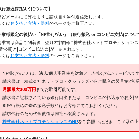
銀行振込(前払い)について】
ほどメールにて弊社よりご請求書を添付送信致します。
しくは
お支払い方法・送料
のページをご覧下さい。
企業様限定の後払い「NP掛け払い」（銀行振込 or コンビニ支払)につい
請求書は商品ご到着後、翌月2営業日に株式会社ネットプロテクション
請求書
]と[
コンビニ払込票
]が同封されます。
しくは
お支払い方法・送料
のページをご覧下さい。
NP掛け払いとは、法人/個人事業主を対象とした掛け払いサービスで
請求書は、株式会社ネットプロテクションズからご購入の翌月第2営
月額最大300万円
までお取引可能です。
請求書に記載されている銀行口座または、コンビニの払込票でお支払
※銀行振込の際の振込手数料はお客様にてご負担ください。
請求代行のため代金債権は同社へ譲渡されます。
株式会社ネットプロテクションズのHP
をご参照いただき、ご了承の上