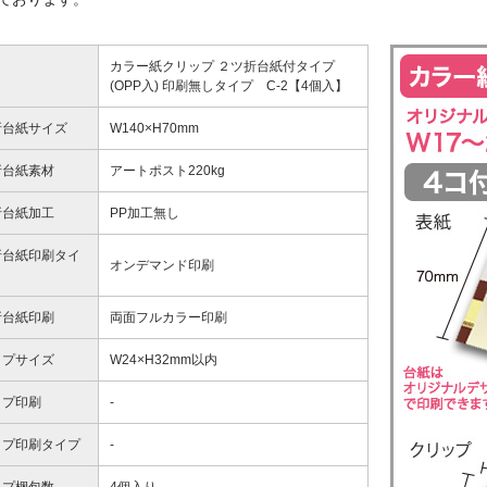
カラー紙クリップ ２ツ折台紙付タイプ
(OPP入) 印刷無しタイプ C-2【4個入】
折台紙サイズ
W140×H70mm
折台紙素材
アートポスト220kg
折台紙加工
PP加工無し
折台紙印刷タイ
オンデマンド印刷
折台紙印刷
両面フルカラー印刷
ップサイズ
W24×H32mm以内
ップ印刷
-
ップ印刷タイプ
-