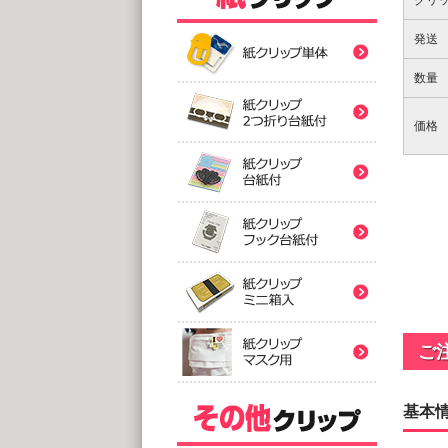
クリ
紙クリ
発送
紙クリ
数量
紙クリ
価格
バ
紙クリ
@
(10,0
2つ折
紙クリ
紙クリ
@
(5,0
台
紙クリ
@
紙クリ
(5,0
ご
フック
@
(5,0
基本
印刷
ミ
紙クリ
アクリ
@
@1