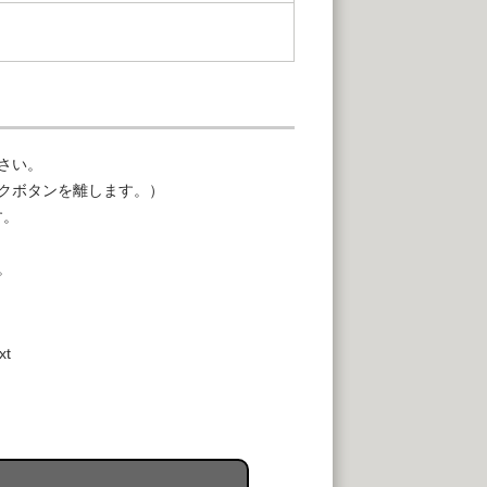
さい。
クボタンを離します。）
す。
。
xt