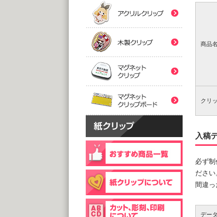
(5,0
(5,0
紙クリ
木製ク
2つ折
２
@
@
(5,0
(5,0
商品
マグネ
フック
片
マグネ
@
@
(5,0
(1,0
クリ
片面
@
(1,0
個包装(
木製ク
入稿
@1
(1,0
必ず制
個包装(
台紙
@1
ださい
@1
(5,0
間違っ
(1,0
デー