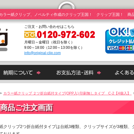
カラー紙クリップ、ノベルティ作成のクリップ王国！ クリップ王国！ 商
ご注文・お問い合わせはこちら
月曜日～金曜日（祝日を除く）
9:00～18:00（12:00～13:00を除く）
info@original-clip.com
>
カラー紙クリップ ２ツ折台紙付タイプ(OPP入) 印刷無しタイプ C-2【4個入】
商品ご注文画面
紙クリップ2つ折台紙付タイプは台紙3種類、クリップサイズが3種類、
ております。