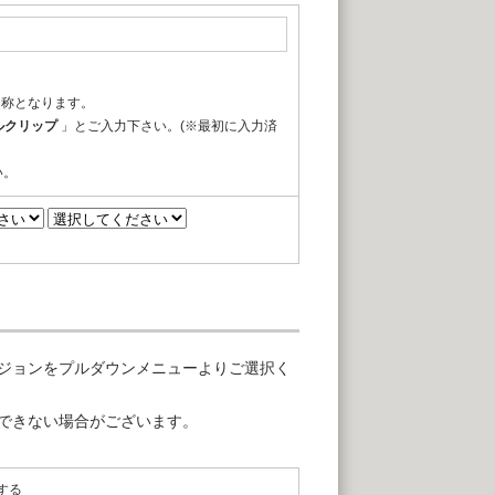
名称となります。
ルクリップ
」とご入力下さい。(※最初に入力済
い。
ジョンをプルダウンメニューよりご選択く
できない場合がございます。
する