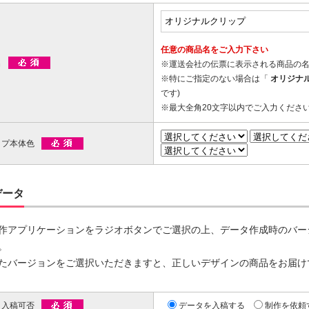
00個 1個あたり)
00個 1個あたり)
ップマスク用
リップ印刷
台紙付タイプ
ツ折台紙付
80.96～
80.96～
任意の商品名をご入力下さい
00個 1個あたり)
00個 1個あたり)
名
※運送会社の伝票に表示される商品の
ットクリップ
※特にご指定のない場合は「
オリジナ
です)
台紙付タイプ
面タイプ
両面タイプ
※最大全角20文字以内でご入力くださ
ットクリップボード
66.30～
89.60～
@170.70～
00個 1個あたり)
00個 1個あたり)
(1,000個 1個あたり)
ップ本体色
印刷タイプ
台紙付タイプ
54.00～
@67.00～
00個 1個あたり)
(1,000個 1個あたり)
OPP入)タイプ
台紙付タイプ
リップ彫刻
データ
21.00～
@131.40～
00個 1個あたり)
(1,000個 1個あたり)
作アプリケーションをラジオボタンでご選択の上、データ作成時のバー
OPP入)タイプ
付片面タイプ
64.90～
。
29.70～
00個 1個あたり)
たバージョンをご選択いただきますと、正しいデザインの商品をお届け
00個 1個あたり)
タ入稿可否
データを入稿する
制作を依頼