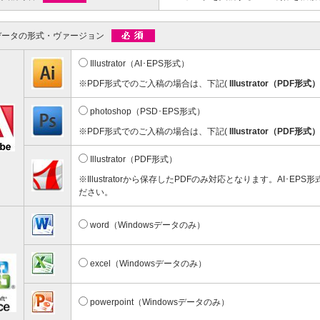
彫刻タイプ
台紙付タイプ
59.40～
@72.60～
00個 1個あたり)
(1,000個 1個あたり)
データの形式・ヴァージョン
ドクリップ
Illustrator（AI･EPS形式）
※PDF形式でのご入稿の場合は、下記(
Illustrator（PDF形式）
photoshop（PSD･EPS形式）
※PDF形式でのご入稿の場合は、下記(
Illustrator（PDF形式）
Illustrator（PDF形式）
ンドクリップ
※Illustratorから保存したPDFのみ対応となります。AI･EP
11.20～
ださい。
00個 1個あたり)
word（Windowsデータのみ）
excel（Windowsデータのみ）
powerpoint（Windowsデータのみ）