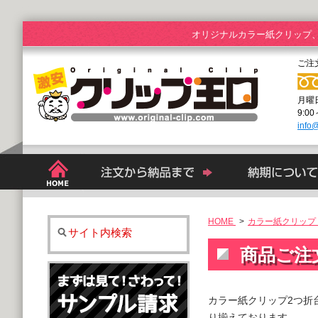
オリジナルカラー紙クリップ
ご注
月曜
9:0
info@
HOME
>
カラー紙クリップ 
サイト内検索
商品ご注
カラー紙クリップ2つ折
り揃えております。