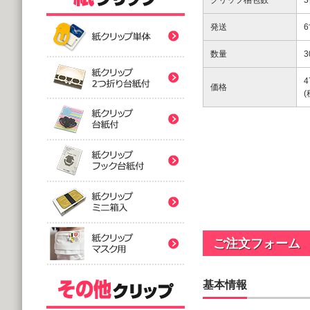
クリップ梱包数
紙クリップ印刷なし形
発送
紙クリップ印刷なし形
数量
3
4
紙クリップ印刷なし形
価格
バラタイプ
紙クリップ印刷なし形
@12.64～
(10,000個 1個あたり)
2つ折台紙付タイプ
紙クリップ印刷有
紙クリップ印刷なし形
@52.40～
(5,000個 1個あたり)
台紙付タイプ
紙クリップ印刷-マス
@48.74～
紙クリップ印刷有
(5,000個 1個あたり)
ご注文フォーム
フック台紙付タイプ
@55.92～
(5,000個 1個あたり)
基本情報
印刷付きタイプ
ミニ箱タイプ
紙クリップ印刷有
アクリルクリップ印刷
@32.52～
@122.58～