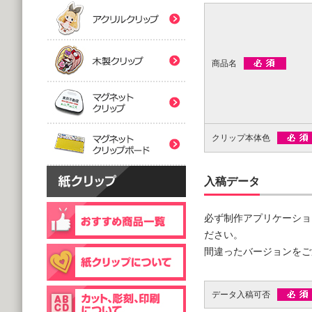
(5,000個 1個あたり)
(5,000個 1個あたり)
紙クリップマスク用
木製クリップ印刷
2つ折台紙付タイプ
２ツ折台紙付
@80.96～
@80.96～
(5,000個 1個あたり)
(5,000個 1個あたり)
商品名
マグネットクリップ
フック台紙付タイプ
片面タイプ
マグネットクリップボ
@66.30～
@89.60～
(5,000個 1個あたり)
(1,000個 1個あたり)
クリップ本体色
片面印刷タイプ
@54.00～
(1,000個 1個あたり)
入稿データ
個包装(OPP入)タイプ
木製クリップ彫刻
@121.00～
(1,000個 1個あたり)
必ず制作アプリケーショ
個包装(OPP入)タイプ
ださい。
台紙付片面タイプ
@164.90～
間違ったバージョンをご
@129.70～
(5,000個 1個あたり)
(1,000個 1個あたり)
データ入稿可否