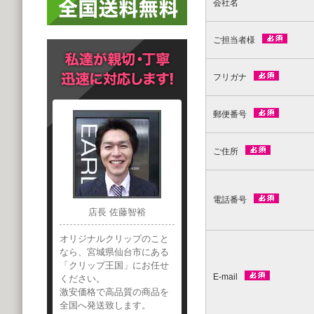
会社名
ご担当者様
フリガナ
郵便番号
ご住所
電話番号
店長 佐藤智裕
オリジナルクリップのこと
なら、宮城県仙台市にある
「クリップ王国」にお任せ
E-mail
ください。
激安価格で高品質の商品を
全国へ発送致します。