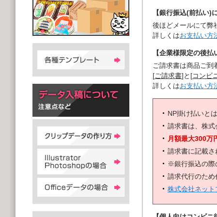
【銀行振込(前払い)
後ほどメールにて弊
詳しくは
お支払い方
【企業様限定の後払い
ご請求書は商品ご到
[
ご請求書
]と[
コンビ
詳しくは
お支払い方
NP掛け払いと
請求書は、株式
月額最大300万
請求書に記載さ
※銀行振込の際
請求代行のため
株式会社ネット
【個人向けコンビニ