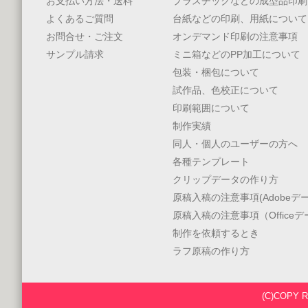
お支払い方法・送料
プラスチックなどの成型品印刷
よくあるご質問
台紙などの印刷、用紙について
お問合せ・ご注文
オンデマンド印刷の注意事項
サンプル請求
ミニ箱などのPP加工について
包装・梱包について
試作品、色校正について
印刷範囲について
制作実績
同人・個人のユーザーの方へ
各種テンプレート
クリップデータの作り方
原稿入稿の注意事項(Adobeデー
原稿入稿の注意事項（Office
制作を依頼するとき
ラフ原稿の作り方
(C)COPY 