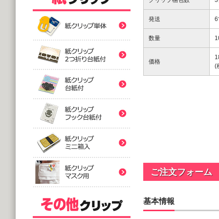
クリップ梱包数
紙クリップ印刷なし形
発送
紙クリップ印刷なし形
数量
1
1
紙クリップ印刷なし形
価格
バラタイプ
紙クリップ印刷なし形
@12.64～
(10,000個 1個あたり)
2つ折台紙付タイプ
紙クリップ印刷有
紙クリップ印刷なし形
@52.40～
(5,000個 1個あたり)
台紙付タイプ
紙クリップ印刷-マス
@48.74～
紙クリップ印刷有
(5,000個 1個あたり)
ご注文フォーム
フック台紙付タイプ
@55.92～
(5,000個 1個あたり)
基本情報
印刷付きタイプ
ミニ箱タイプ
紙クリップ印刷有
アクリルクリップ印刷
@32.52～
@122.58～