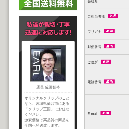
会社名
ご担当者様
フリガナ
郵便番号
ご住所
電話番号
店長 佐藤智裕
オリジナルクリップのこと
なら、宮城県仙台市にある
「クリップ王国」にお任せ
E-mail
ください。
激安価格で高品質の商品を
全国へ発送致します。