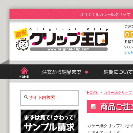
オリジナルカラー紙クリップ
ご注
月曜
9:0
info@
HOME
>
カラー紙クリップ 
サイト内検索
商品ご注
カラー紙クリップ2つ折
り揃えております。