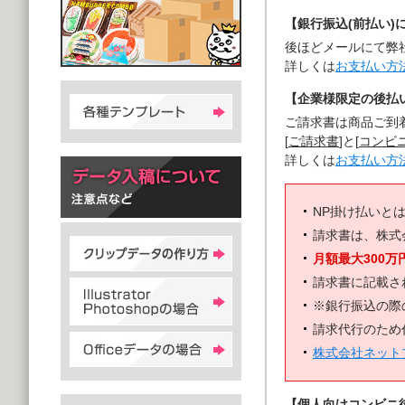
【銀行振込(前払い)
後ほどメールにて弊
詳しくは
お支払い方
【企業様限定の後払い
ご請求書は商品ご到
[
ご請求書
]と[
コンビ
詳しくは
お支払い方
NP掛け払いと
請求書は、株式
月額最大300万
請求書に記載さ
※銀行振込の際
請求代行のため
株式会社ネット
【個人向けコンビニ