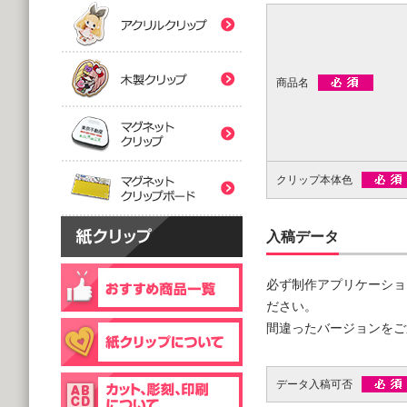
(5,000個 1個あたり)
(5,000個 1個あたり)
紙クリップマスク用
木製クリップ印刷
2つ折台紙付タイプ
２ツ折台紙付
@80.96～
@80.96～
(5,000個 1個あたり)
(5,000個 1個あたり)
商品名
マグネットクリップ
フック台紙付タイプ
片面タイプ
マグネットクリップボ
@66.30～
@89.60～
(5,000個 1個あたり)
(1,000個 1個あたり)
クリップ本体色
片面印刷タイプ
@54.00～
(1,000個 1個あたり)
入稿データ
個包装(OPP入)タイプ
木製クリップ彫刻
@121.00～
(1,000個 1個あたり)
必ず制作アプリケーショ
個包装(OPP入)タイプ
ださい。
台紙付片面タイプ
@164.90～
間違ったバージョンをご
@129.70～
(5,000個 1個あたり)
(1,000個 1個あたり)
データ入稿可否