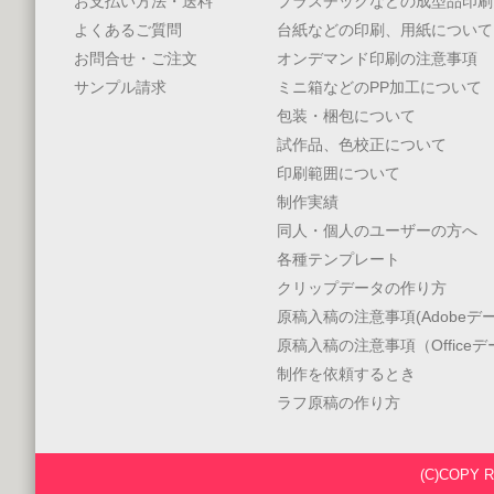
お支払い方法・送料
プラスチックなどの成型品印刷
よくあるご質問
台紙などの印刷、用紙について
お問合せ・ご注文
オンデマンド印刷の注意事項
サンプル請求
ミニ箱などのPP加工について
包装・梱包について
試作品、色校正について
印刷範囲について
制作実績
同人・個人のユーザーの方へ
各種テンプレート
クリップデータの作り方
原稿入稿の注意事項(Adobeデー
原稿入稿の注意事項（Office
制作を依頼するとき
ラフ原稿の作り方
(C)COPY 